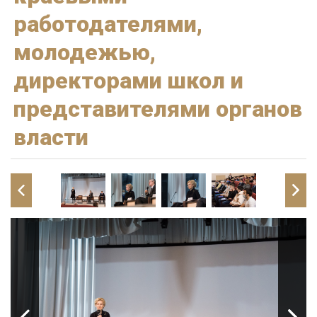
работодателями,
молодежью,
директорами школ и
представителями органов
власти