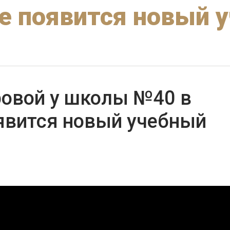
е появится новый 
ровой у школы №40 в
явится новый учебный