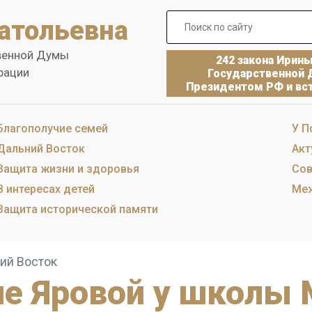
атольевна
венной Думы
242 закона Ирин
рации
Государственной 
Президентом РФ и вст
Благополучие семей
У П
Дальний Восток
Акт
Защита жизни и здоровья
Сов
В интересах детей
Меж
Защита исторической памяти
ий Восток
не Яровой у школы 