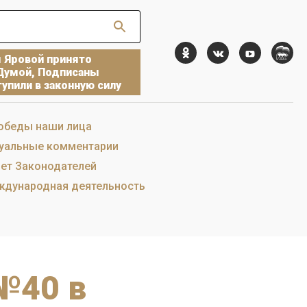
ы Яровой принято
Думой, Подписаны
упили в законную силу
обеды наши лица
уальные комментарии
ет Законодателей
дународная деятельность
№40 в