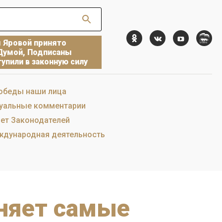
ы Яровой принято
Думой, Подписаны
упили в законную силу
обеды наши лица
уальные комментарии
ет Законодателей
дународная деятельность
иняет самые