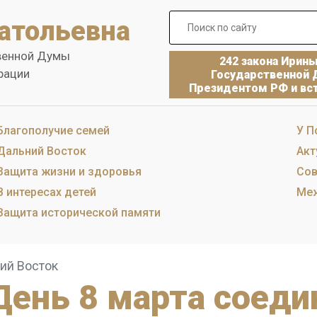
атольевна
венной Думы
242 закона Ирин
рации
Государственной 
Президентом РФ и вст
Благополучие семей
У П
Дальний Восток
Акт
Защита жизни и здоровья
Сов
В интересах детей
Меж
Защита исторической памяти
ий Восток
День 8 марта соед