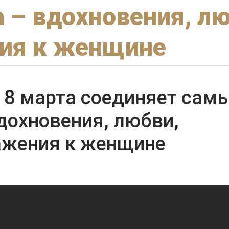
 – вдохновения, лю
ия к женщине
 8 марта соединяет сам
дохновения, любви,
важения к женщине