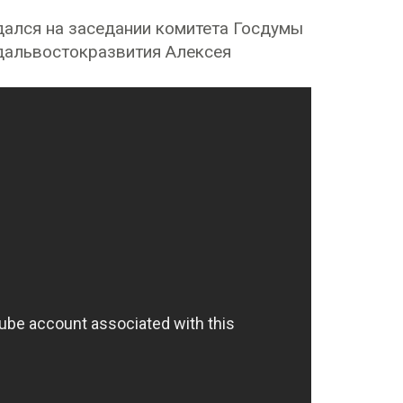
дался на заседании комитета Госдумы
ндальвостокразвития Алексея