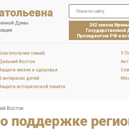
атольевна
венной Думы
242 закона Ирин
рации
Государственной 
Президентом РФ и вст
Благополучие семей
У П
Дальний Восток
Акт
Защита жизни и здоровья
Сов
В интересах детей
Меж
Защита исторической памяти
ий Восток
 о поддержке реги