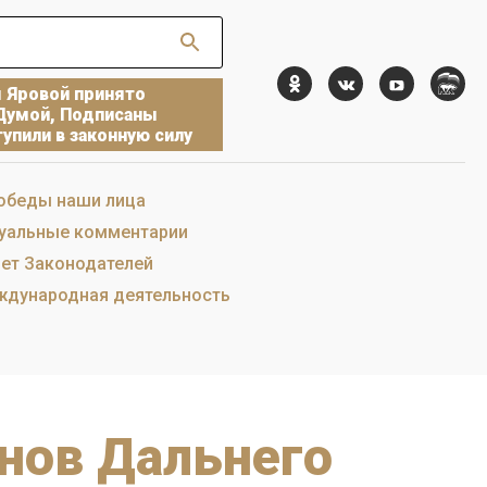
ы Яровой принято
Думой, Подписаны
упили в законную силу
обеды наши лица
уальные комментарии
ет Законодателей
дународная деятельность
онов Дальнего