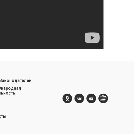
 Законодателей
народная
льность
кты