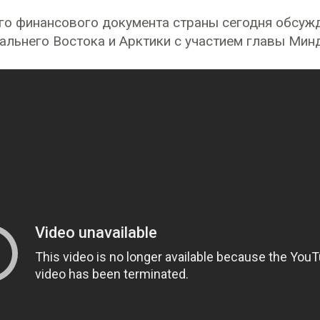
го финансового документа страны сегодня обсуж
альнего Востока и Арктики с участием главы Ми