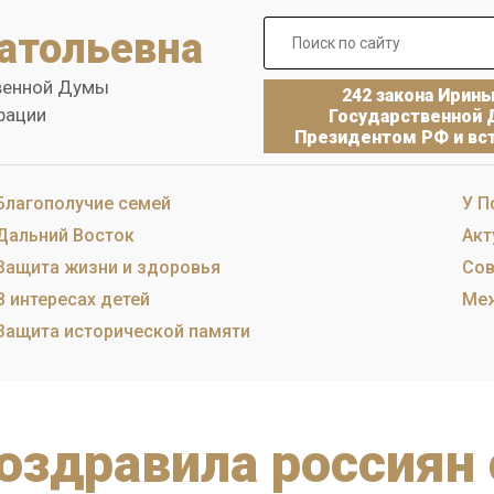
атольевна
венной Думы
242 закона Ирин
рации
Государственной 
Президентом РФ и вст
Благополучие семей
У П
Дальний Восток
Акт
Защита жизни и здоровья
Сов
В интересах детей
Меж
Защита исторической памяти
оздравила россиян