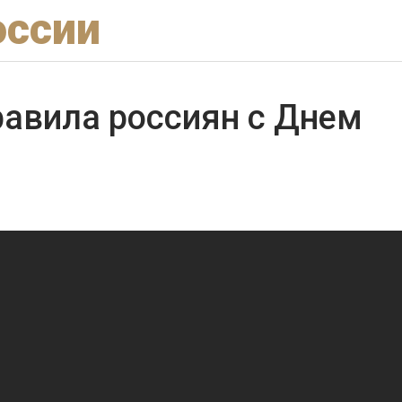
оссии
равила россиян с Днем