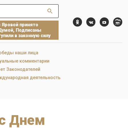
ы Яровой принято
Думой, Подписаны
упили в законную силу
обеды наши лица
уальные комментарии
ет Законодателей
дународная деятельность
 с Днем