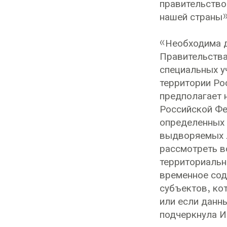
правительство
нашей страны»
«Необходима д
Правительства
специальных у
территории Ро
предполагает 
Российской Фе
определенных 
выдворяемых л
рассмотреть в
территориальн
временное сод
субъектов, ко
или если данн
подчеркнула И