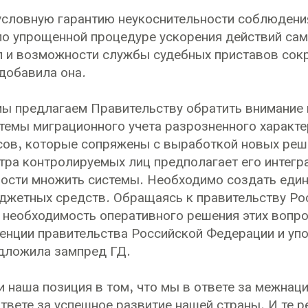
условную гарантию неукоснительности соблюдени
о упрощенной процедуре ускорения действий сам
л и возможности службы судебных приставов со
 добавила она.
мы предлагаем Правительству обратить внимание 
темы миграционного учета разрозненного характе
ов, которые сопряжены с выработкой новых реше
тра контролируемых лиц предполагает его интег
ости множить системы. Необходимо создать еди
жетных средств. Обращаясь к правительству Ро
 необходимость оперативного решения этих вопро
енции правительства Российской Федерации и уп
едложила зампред ГД.
и наша позиция в том, что мы в ответе за межнац
ответе за успешное развитие нашей страны. И те 