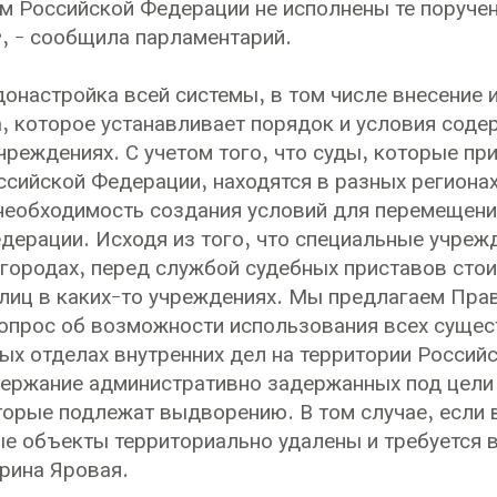
м Российской Федерации не исполнены те поруче
, - сообщила парламентарий.
онастройка всей системы, в том числе внесение 
, которое устанавливает порядок и условия соде
чреждениях. С учетом того, что суды, которые п
ссийской Федерации, находятся в разных регионах
необходимость создания условий для перемещен
дерации. Исходя из того, что специальные учреж
городах, перед службой судебных приставов сто
иц в каких-то учреждениях. Мы предлагаем Пра
опрос об возможности использования всех суще
ых отделах внутренних дел на территории Россий
ержание административно задержанных под цели 
торые подлежат выдворению. В том случае, если 
ые объекты территориально удалены и требуется 
рина Яровая.