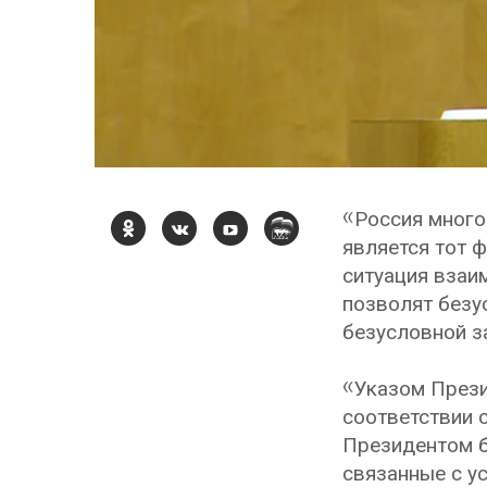
«Россия много
является тот 
ситуация взаи
позволят безу
безусловной з
«Указом Прези
соответствии 
Президентом б
связанные с у