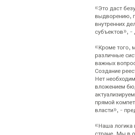
«Это даст без
выдворению, п
внутренних де
субъектов», -
«Кроме того, 
различные сис
важных вопрос
Создание реес
Нет необходим
вложением бюд
актуализируем
прямой компет
власти», - пр
«Наша логика 
стране. Мы в 