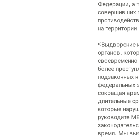
Федерации, а 
совершивших п
противодейств
на территории
«Выдворение и
органов, кото
своевременно 
более преступ
подзаконных н
федеральных з
сокращая врем
длительные ср
которые наруш
руководите МВ
законодательс
время. Мы выя