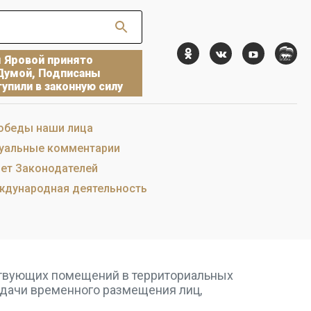
ы Яровой принято
Думой, Подписаны
упили в законную силу
обеды наши лица
уальные комментарии
ет Законодателей
дународная деятельность
ствующих помещений в территориальных
адачи временного размещения лиц,