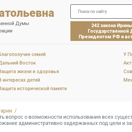
атольевна
венной Думы
242 закона Ирин
рации
Государственной 
Президентом РФ и вст
Благополучие семей
У П
Дальний Восток
Акт
Защита жизни и здоровья
Сов
В интересах детей
Меж
Защита исторической памяти
тарии
ть вопрос о возможности использования всех суще
ржание административно задержанных под цели и з