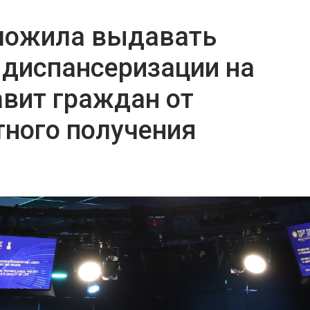
ложила выдавать
 диспансеризации на
авит граждан от
тного получения