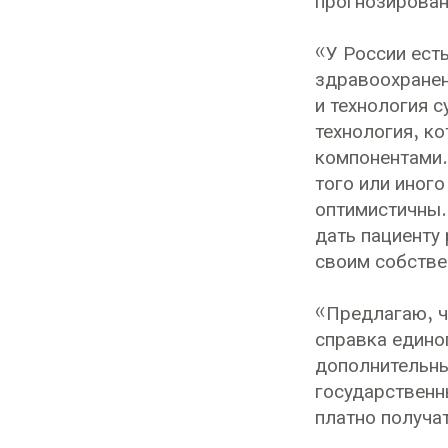
прогнозирован
«У России ест
здравоохранен
и технология с
технология, к
компонентами.
того или иного
оптимистичны.
дать пациенту
своим собстве
«Предлагаю, ч
справка едино
дополнительны
государственн
платно получа