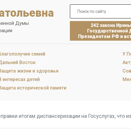
атольевна
венной Думы
242 закона Ирин
рации
Государственной 
Президентом РФ и вст
Благополучие семей
У П
Дальний Восток
Акт
Защита жизни и здоровья
Сов
В интересах детей
Меж
Защита исторической памяти
равки итогам диспансеризации на Госуслугах, что и