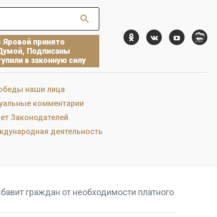
ы Яровой принято
Думой, Подписаны
упили в законную силу
обеды наши лица
уальные комментарии
ет Законодателей
дународная деятельность
збавит граждан от необходимости платного