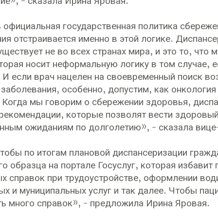
ие», - сказала Ирина Яровая.
ь официальная государственная политика сбережен
ия отстраивается именно в этой логике. Диспансе
уществует не во всех странах мира, и это то, что
оторая носит неформальную логику в том случае, 
 И если врач нацелен на своевременный поиск в
 заболевания, особенно, допустим, как онкология 
 Когда мы говорим о сбережении здоровья, дисп
 рекомендации, которые позволят вести здоровый
нным ожиданиям по долголетию», - сказала вице
тобы по итогам плановой диспансеризации граж
го образца на портале Госуслуг, которая избавит
х справок при трудоустройстве, оформлении води
ых и муниципальных услуг и так далее. Чтобы пац
ть много справок», - предложила Ирина Яровая.