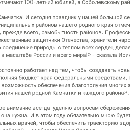
отмечают 100-летний юбилей, а Соболевскому рай
Камчатка! И сегодня праздник у нашей большой се
униципальных районов нашего родного края отме
о, прежде всего, самобытность районов. Профес
жественные защитники Отечества, хранители наро
о соединение природы с теплом всех сердец дела
в масштабе России и всего мира!» - сказала Ири
остоянно работает над тем, чтобы создавать нов
полняя бюджет края федеральными средствами, 
 возможность обеспечения благополучия многих 
вития нашей родной Камчатки и каждого района», 
е внимание всегда уделяю вопросам сбережения 
 она нужна. И в этом году обязательно мною буде
льных врачей, чтобы обеспечить траекторию здо