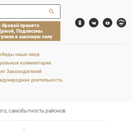
ы Яровой принято
Думой, Подписаны
упили в законную силу
обеды наши лица
уальные комментарии
ет Законодателей
дународная деятельность
его, самобытность районов