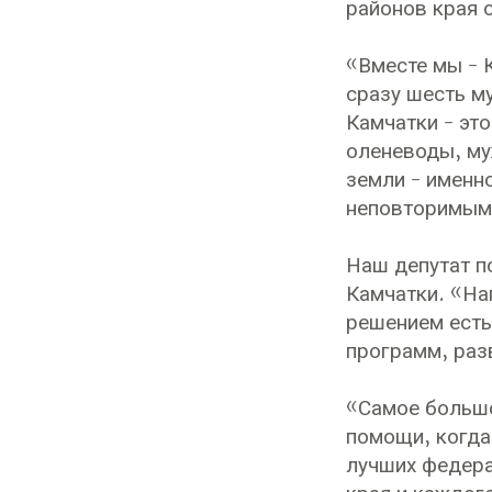
районов края 
«Вместе мы - 
сразу шесть м
Камчатки - эт
оленеводы, му
земли - именн
неповторимым 
Наш депутат п
Камчатки. «На
решением есть
программ, раз
«Самое большо
помощи, когда
лучших федера