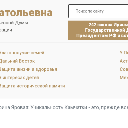
атольевна
венной Думы
242 закона Ирин
рации
Государственной 
Президентом РФ и вст
Благополучие семей
У П
Дальний Восток
Акт
Защита жизни и здоровья
Сов
В интересах детей
Меж
Защита исторической памяти
рина Яровая: Уникальность Камчатки - это, прежде вс