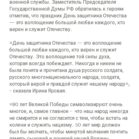
военной службы. Заместитель Председателя
Государственной Думы РФ обратилась к героям
отметив, что праздник День защитника Отечества
— это воплощение большой любви каждого, кто
верен и служит Отечеству.
«День защитника Отечества — это воплощение
большой любви каждого, кто верен и служит
Отечеству. Это воплощение той силы духа,
которая всегда побеждает. Никогда и никем не
была понята и прочитана душа русского солдата,
русского многонационального народа, солдата,
который верой и правдой служит нашему народу»,
- сказала Ирина Яровая.
«80 лет Великой Победы символизируют очень
многое, и, самое главное - что наш народ никогда
не смирится и не согласится с тем, чтобы встать на
колени и служить нацизму. 50 лет мир должен
был бы молчать, чтобы минутой молчания почтить
память сыновей и дочерей нашей Родины,