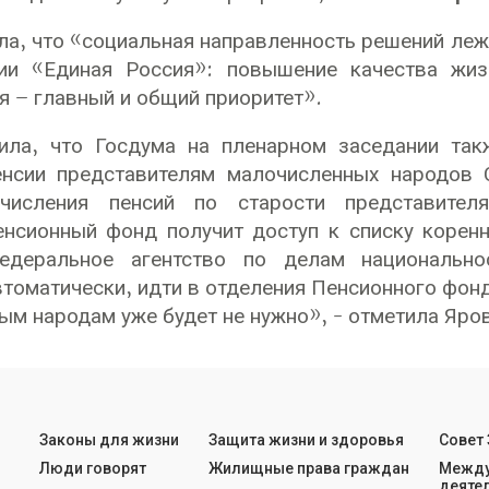
ла, что «социальная направленность решений леж
ии «Единая Россия»: повышение качества жиз
я – главный и общий приоритет».
ила, что Госдума на пленарном заседании так
енсии представителям малочисленных народов 
ачисления пенсий по старости представител
енсионный фонд получит доступ к списку корен
едеральное агентство по делам национально
втоматически, идти в отделения Пенсионного фо
ым народам уже будет не нужно», - отметила Яро
Законы для жизни
Защита жизни и здоровья
Совет
Люди говорят
Жилищные права граждан
Между
деяте