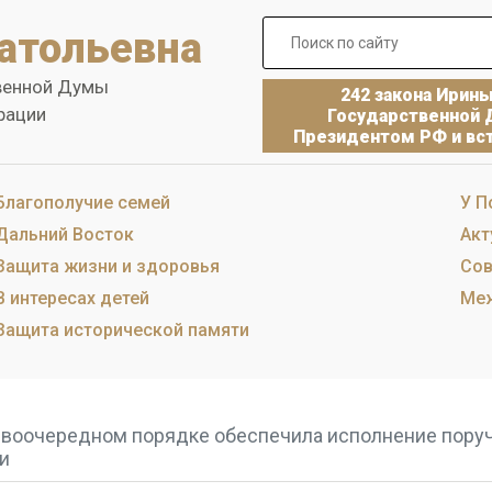
атольевна
венной Думы
242 закона Ирин
рации
Государственной 
Президентом РФ и вст
Благополучие семей
У П
Дальний Восток
Акт
Защита жизни и здоровья
Сов
В интересах детей
Меж
Защита исторической памяти
ервоочередном порядке обеспечила исполнение пору
и