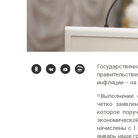
Государствен
правительст
инфляции – на
«Выполнение 
четко заявле
которое пору
экономической
начислены с 1
январь наши г