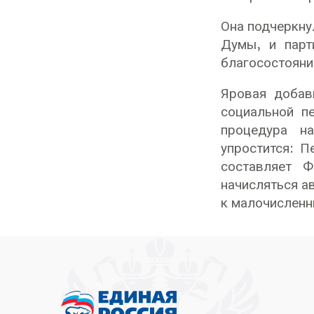
Она подчеркну
Думы, и парт
благосостояни
Яровая добав
социальной п
процедура н
упростится: П
составляет Ф
начисляться а
к малочисленн