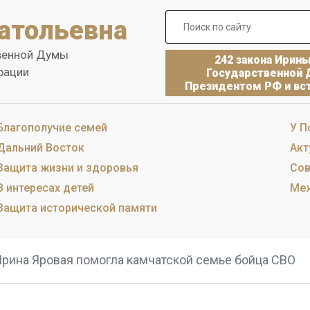
атольевна
венной Думы
242 закона Ирин
рации
Государственной 
Президентом РФ и вст
Благополучие семей
У П
Дальний Восток
Акт
Защита жизни и здоровья
Сов
В интересах детей
Меж
Защита исторической памяти
рина Яровая помогла камчатской семье бойца СВО