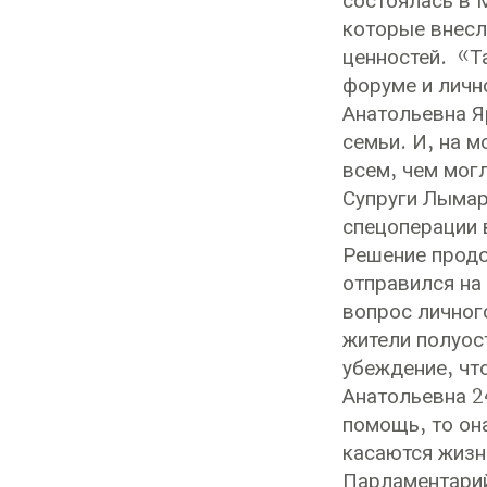
состоялась в 
которые внесл
ценностей. «Т
форуме и личн
Анатольевна Я
семьи. И, на 
всем, чем мог
Супруги Лымар
спецоперации 
Решение продо
отправился на
вопрос личног
жители полуос
убеждение, чт
Анатольевна 2
помощь, то он
касаются жизн
Парламентарий