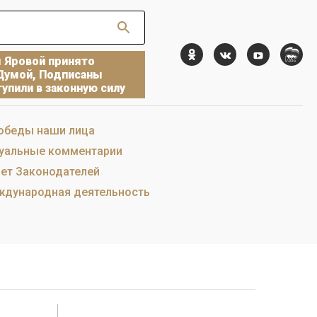
ы Яровой принято
Думой, Подписаны
упили в законную силу
обеды наши лица
уальные комментарии
ет Законодателей
дународная деятельность