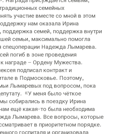
». Награда присуждается семьям,
 традиционных семейных
ять участие вместе со мной в этом
поддержку нам оказала Ирина
а, поддержка семей, поддержка внутри
нашей семьи, максимально помогла
роя спецоперации Надежда Лымарева.
ей погиб в зоне проведения
 к награде – Ордену Мужества.
ексея подписал контракт и
итале в Подмосковье. Поэтому,
емьи Лымаревых под вопросом, пока
епутату. «У меня было чёткое
 мы собирались в поездку Ирина
ы нам ещё какая-то была необходима
ежда Лымарева. Все вопросы, которые
ссматривает в приоритетном порядке.
енного госпиталя и организовала