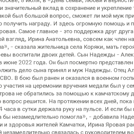
Москве, 8 июля, в «День семьи, любви и верности
и значительный вклад в сохранение и укрепление
акой был большой вопрос, сможет ли мой муж прин
о получить награду. И здесь огромную помощь и 
ровая. Самое главное - это поддержка друг друг
мой взгляд, Ирина Анатольевна, совсем как член 
ла», - сказала жительница села Коряки, мать ге
евы воспитали двоих детей. Сын Надежды - Алекс
в июне 2022 года. Он был посмертно представлен
лжить дело сына принял и муж Надежды. Отец Ал
 СВО. В бою был ранен и оказался в военном госп
о участия на церемонии вручения медали был у с
трова не обратились за помощью к камчатскому д
о вопрос решится. На протяжении всех дней, пока
4 часа в сутки держала руку на пульсе. И если б
а бы незамедлительно помогла», - добавила Над
и и здоровья жителей Камчатки, Ирина Яровая ра
 незамедлительно связалась с руководителем во