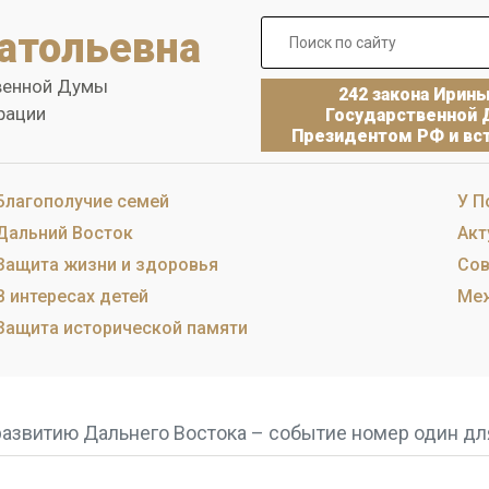
атольевна
венной Думы
242 закона Ирин
рации
Государственной 
Президентом РФ и вст
Благополучие семей
У П
Дальний Восток
Акт
Защита жизни и здоровья
Сов
В интересах детей
Меж
Защита исторической памяти
развитию Дальнего Востока – событие номер один д