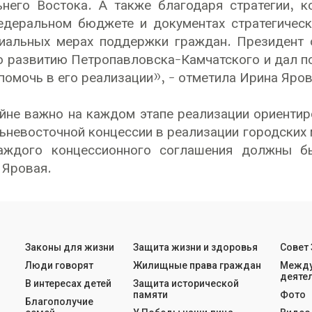
ьнего Востока. А также благодаря стратегии, 
едеральном бюджете и документах стратегическ
циальных мерах поддержки граждан. Президент
о развитию Петропавловска-Камчатского и дал 
помочь в его реализации», - отметила Ирина Яро
йне важно на каждом этапе реализации ориентир
льневосточной концессии в реализации городских
аждого концессионного соглашения должны б
 Яровая.
Законы для жизни
Защита жизни и здоровья
Совет
Люди говорят
Жилищные права граждан
Между
деяте
В интересах детей
Защита исторической
памяти
Фото
Благополучие