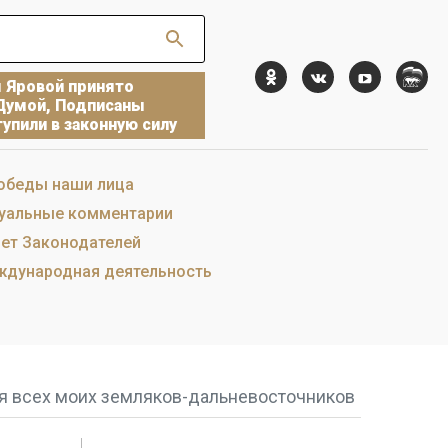
ы Яровой принято
Думой, Подписаны
упили в законную силу
обеды наши лица
уальные комментарии
ет Законодателей
дународная деятельность
ля всех моих земляков-дальневосточников