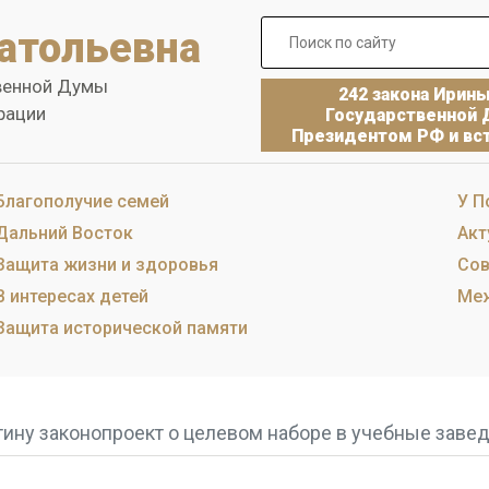
атольевна
венной Думы
242 закона Ирин
рации
Государственной 
Президентом РФ и вст
Благополучие семей
У П
Дальний Восток
Акт
Защита жизни и здоровья
Сов
В интересах детей
Меж
Защита исторической памяти
ину законопроект о целевом наборе в учебные заве