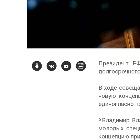
Президент 
долгосрочного
В ходе совещ
новую концеп
единогласно п
«Владимир Вла
молодых спец
концепцию при