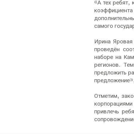
«А тех ребят,
коэффициента 
дополнительны
самого госуда
Ирина Яровая 
проведён соо
наборе на Кам
регионов. Те
предложить ра
предложение»,
Отметим, зак
корпорациями 
привлечь ребя
сопровождение