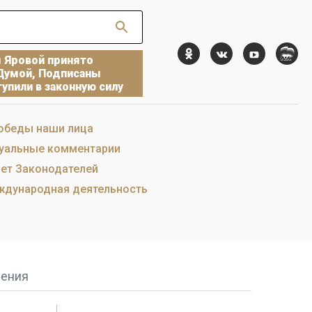
ы Яровой принято
Думой, Подписаны
упили в законную силу
обеды наши лица
уальные комментарии
ет Законодателей
дународная деятельность
дения