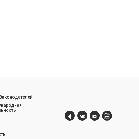
 Законодателей
народная
льность
кты