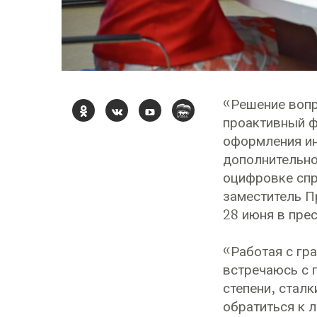
«Решение вопр
проактивный ф
оформления ин
дополнительно
оцифровке спр
заместитель П
28 июня в пре
«Работая с гр
встречаюсь с 
степени, стал
обратиться к 