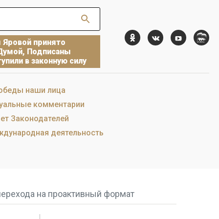
ы Яровой принято
Думой, Подписаны
упили в законную силу
обеды наши лица
уальные комментарии
ет Законодателей
дународная деятельность
перехода на проактивный формат