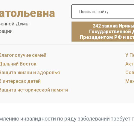
атольевна
венной Думы
242 закона Ирин
рации
Государственной 
Президентом РФ и вст
Благополучие семей
У П
Дальний Восток
Акт
Защита жизни и здоровья
Сов
В интересах детей
Меж
Защита исторической памяти
млению инвалидности по ряду заболеваний требует 