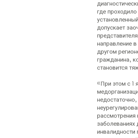
диагностическ
где проходило 
установленный
допускает зао
представителя
направление в
другом регион
гражданина, ко
становится тя
«При этом с 1
медорганизаци
недостаточно,
неурегулирова
рассмотрения 
заболеваниях 
инвалидности п