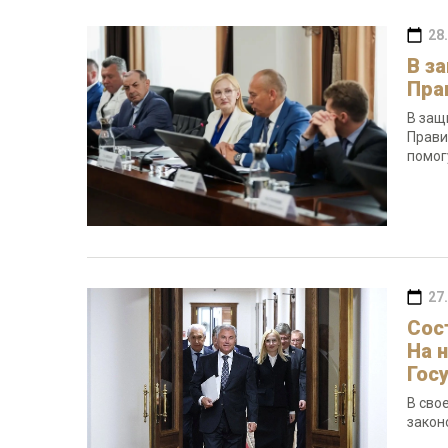
28
В з
Пра
В защ
Прави
помог
27
Сос
На 
Гос
В сво
закон