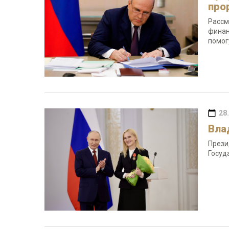
про
Рассм
финан
помог
28
Вла
Прези
Госуд