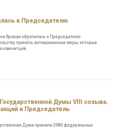
илась к Председателю
ина Яровая обратилась к Председателю
ельству принять антикризисные меры, которые
я камчатцев.
осударственной Думы VIII созыва.
ракций и Председатель
дарственная Дума приняла 2980 федеральных