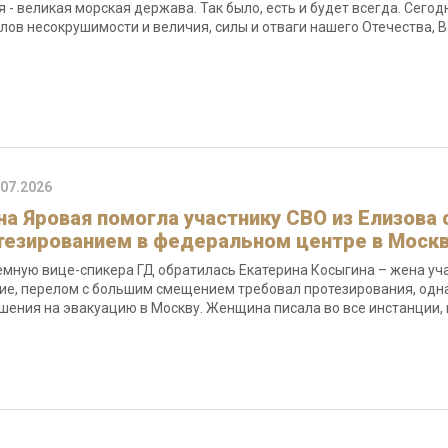
я - великая морская держава. Так было, есть и будет всегда. Сег
лов несокрушимости и величия, силы и отваги нашего Отечества, В
.07.2026
на Яровая помогла участнику СВО из Елизова 
тезированием в федеральном центре в Моск
емную вице-спикера ГД обратилась Екатерина Косыгина – жена уча
ие, перелом с большим смещением требовал протезирования, однак
шения на эвакуацию в Москву. Женщина писала во все инстанции, 