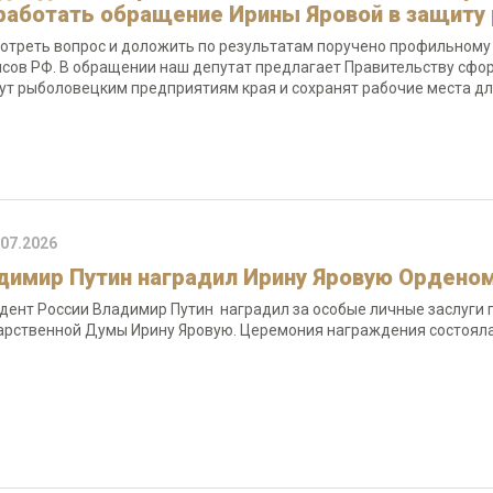
работать обращение Ирины Яровой в защиту 
отреть вопрос и доложить по результатам поручено профильному
сов РФ. В обращении наш депутат предлагает Правительству сфо
ут рыболовецким предприятиям края и сохранят рабочие места дл
.07.2026
димир Путин наградил Ирину Яровую Ордено
дент России Владимир Путин наградил за особые личные заслуги
арственной Думы Ирину Яровую. Церемония награждения состояла