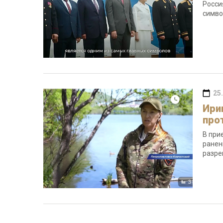
Росси
симво
25
Ири
про
В при
ранен
разре