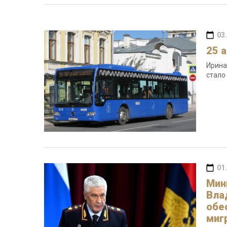
03
25 
Ирина
стало
01
Мин
Вла
обе
миг