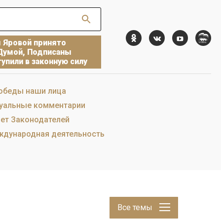
ы Яровой принято
Думой, Подписаны
упили в законную силу
обеды наши лица
уальные комментарии
ет Законодателей
дународная деятельность
Все темы