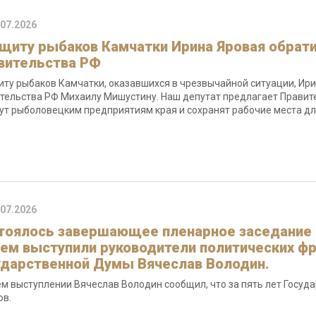
.07.2026
ащиту рыбаков Камчатки Ирина Яровая обрат
вительства РФ
иту рыбаков Камчатки, оказавшихся в чрезвычайной ситуации, Ир
тельства РФ Михаилу Мишустину. Наш депутат предлагает Правит
ут рыболовецким предприятиям края и сохранят рабочие места дл
.07.2026
тоялось завершающее пленарное заседание Г
нем выступили руководители политических ф
ударственной Думы Вячеслав Володин.
ем выступлении Вячеслав Володин сообщил, что за пять лет Госу
ов.