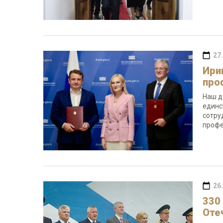
27
Ири
про
Наш д
единс
сотру
профе
26
330
Оте