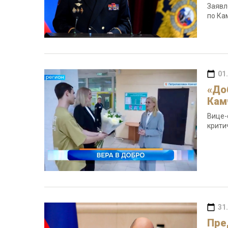
Заявл
по Ка
01
«До
Кам
Вице-
крити
31
Пре