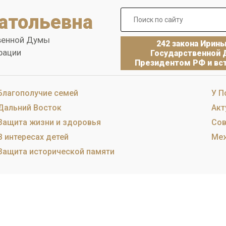
атольевна
венной Думы
242 закона Ирин
рации
Государственной 
Президентом РФ и вст
Благополучие семей
У П
Дальний Восток
Акт
Защита жизни и здоровья
Сов
В интересах детей
Меж
Защита исторической памяти