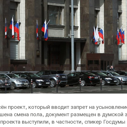
сён проект, который вводит запрет на усыновлени
шена смена пола, документ размещен в думской э
проекта выступили, в частности, спикер Госдумы