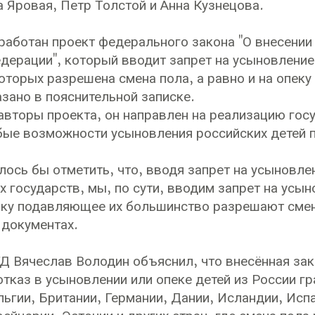
 Яровая, Петр Толстой и Анна Кузнецова.
работан проект федерального закона "О внесении
дерации", который вводит запрет на усыновление 
оторых разрешена смена пола, а равно и на опек
азано в пояснительной записке.
авторы проекта, он направлен на реализацию гос
ые возможности усыновления российских детей 
елось бы отметить, что, вводя запрет на усыновл
 государств, мы, по сути, вводим запрет на усы
ку подавляющее их большинство разрешают смену
 документах.
ГД Вячеслав Володин объяснил, что внесённая за
отказ в усыновлении или опеке детей из России г
льгии, Британии, Германии, Дании, Исландии, Исп