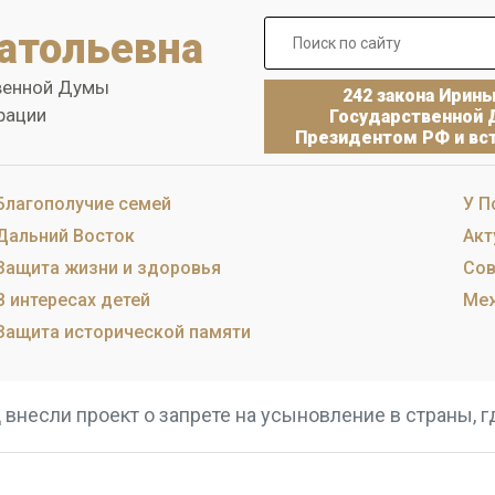
атольевна
венной Думы
242 закона Ирин
рации
Государственной 
Президентом РФ и вст
Благополучие семей
У П
Дальний Восток
Акт
Защита жизни и здоровья
Сов
В интересах детей
Меж
Защита исторической памяти
 внесли проект о запрете на усыновление в страны, 