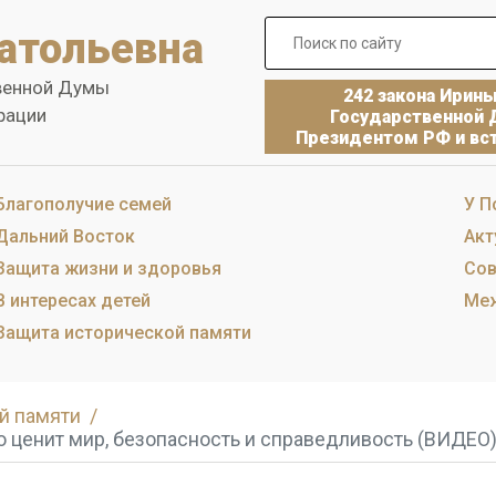
атольевна
венной Думы
242 закона Ирин
рации
Государственной 
Президентом РФ и вст
Благополучие семей
У П
Дальний Восток
Акт
Защита жизни и здоровья
Сов
В интересах детей
Меж
Защита исторической памяти
й памяти
о ценит мир, безопасность и справедливость (ВИДЕО