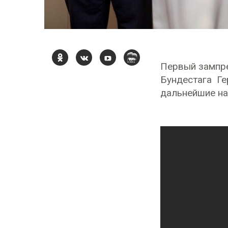
Первый зампре
Бундестага Г
дальнейшие на