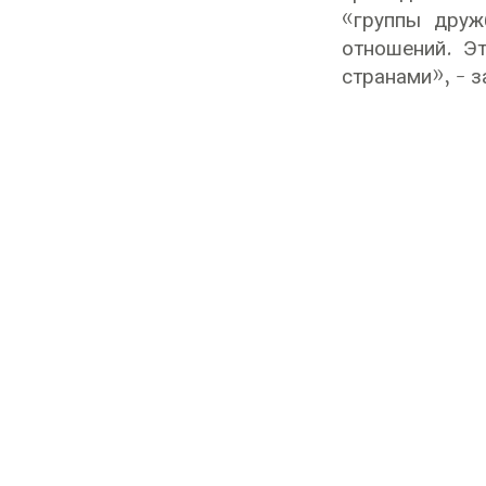
«группы друж
отношений. Э
странами», - з