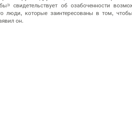
бы» свидетельствует об озабоченности возмож
то люди, которые заинтересованы в том, чтоб
аявил он.
Законы для жизни
Защита жизни и здоровья
Совет
Люди говорят
Жилищные права граждан
Между