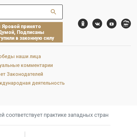
ы Яровой принято
Думой, Подписаны
упили в законную силу
обеды наши лица
уальные комментарии
ет Законодателей
дународная деятельность
ей соответствует практике западных стран