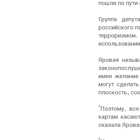
пошли по пути
Группа депут
российского п
терроризмом.
использовании
Яровая назыв
законопослуш
имея желание
могут сделать
плоскость, со
"Поэтому, вс
картам касают
сказала Ярова