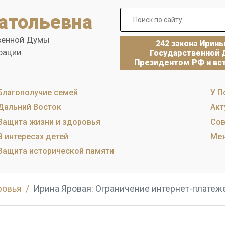
атольевна
венной Думы
242 закона Ирин
рации
Государственной 
Президентом РФ и вст
Благополучие семей
У П
Дальний Восток
Акт
Защита жизни и здоровья
Сов
В интересах детей
Меж
Защита исторической памяти
ровья
Ирина Яровая: Ограничение интернет-платеж