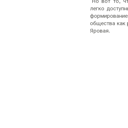
"Но вот то, ч
легко доступн
формирование 
общества как 
Яровая.