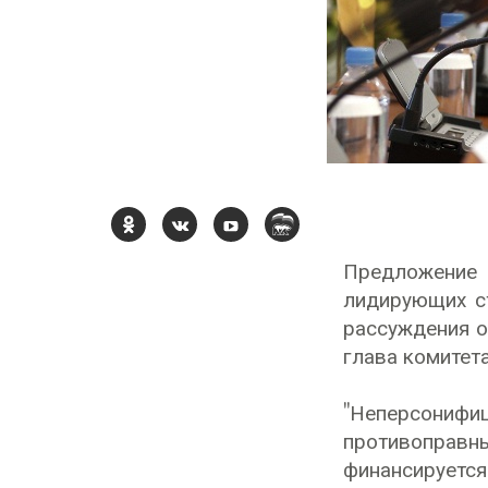
Предложение 
лидирующих ст
рассуждения о
глава комитет
"Неперсониф
противоправ
финансируетс