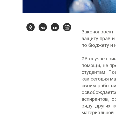
Законопроект
защиту прав и
по бюджету и н
«В случае при
помощи, не п
студентам. По
как сегодня м
своим работни
освобождаетс
аспирантов, о
ряду других к
материальной 