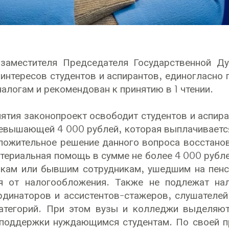
 заместителя Председателя Государственной Д
 интересов студентов и аспирантов, единогласн
алогам и рекомендован к принятию в 1 чтении.
нятия законопроект освободит студентов и аспира
ревышающей 4 000 рублей, которая выплачивает
ложительное решение данного вопроса восстанов
атериальная помощь в сумме не более 4 000 рубл
кам или бывшим сотрудникам, ушедшим на пенси
я от налогообложения. Также не подлежат нал
рдинаторов и ассистентов-стажеров, слушателей
атегорий. При этом вузы и колледжи выделяют 
поддержки нуждающимся студентам. По своей пр