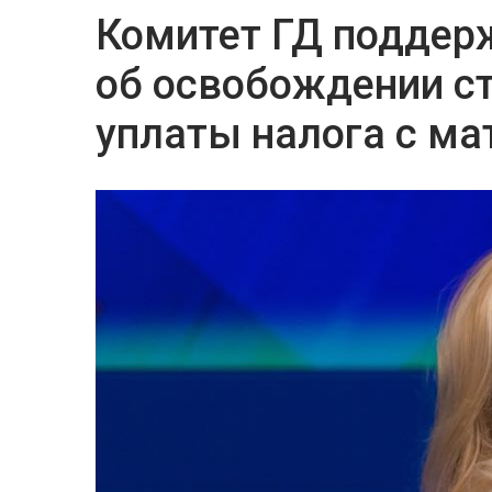
Комитет ГД поддер
об освобождении ст
уплаты налога с м