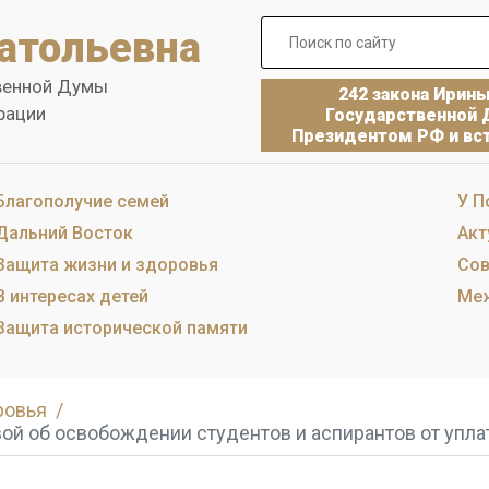
атольевна
венной Думы
242 закона Ирин
рации
Государственной 
Президентом РФ и вст
Благополучие семей
У П
Дальний Восток
Акт
Защита жизни и здоровья
Сов
В интересах детей
Меж
Защита исторической памяти
ровья
ой об освобождении студентов и аспирантов от упла