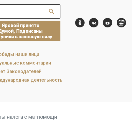
ы Яровой принято
Думой, Подписаны
упили в законную силу
обеды наши лица
уальные комментарии
ет Законодателей
дународная деятельность
ты налога с матпомощи