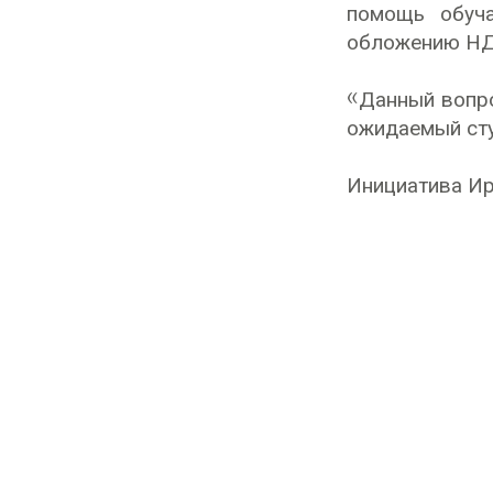
помощь обуча
обложению НД
«Данный вопро
ожидаемый сту
Инициатива Ир