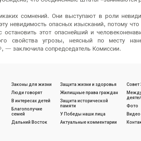
никаких сомнений. Они выступают в роли неви
эту невидимость опасных изысканий, потому что
 остановить этот опаснейший и человеконенави
ого свойства угрозы, неясный по месту нан
, — заключила сопредседатель Комиссии.
Законы для жизни
Защита жизни и здоровья
Совет
Люди говорят
Жилищные права граждан
Между
деяте
В интересах детей
Защита исторической
памяти
Фото
Благополучие
семей
У Победы наши лица
Видео
Дальний Восток
Актуальные комментарии
Конта