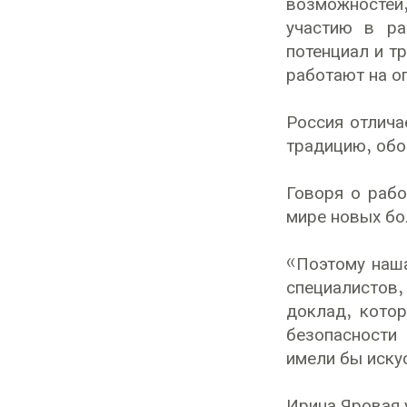
возможностей
участию в ра
потенциал и т
работают на о
Россия отлича
традицию, обо
Говоря о рабо
мире новых бо
«Поэтому наша
специалистов
доклад, кото
безопасности
имели бы иску
Ирина Яровая 