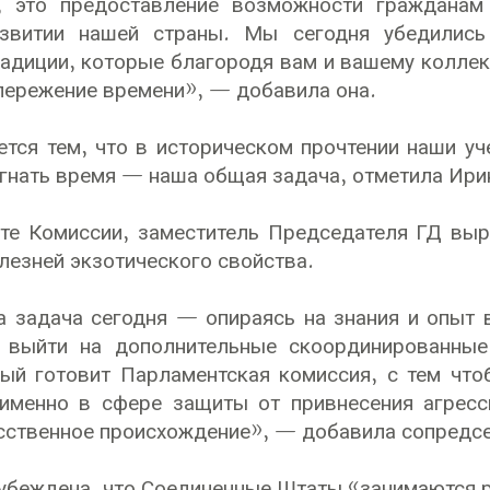
, это предоставление возможности гражданам
звитии нашей страны. Мы сегодня убедились 
радиции, которые благородя вам и вашему колле
пережение времени», — добавила она.
ется тем, что в историческом прочтении наши у
гнать время — наша общая задача, отметила Ири
те Комиссии, заместитель Председателя ГД выр
лезней экзотического свойства.
 задача сегодня — опираясь на знания и опыт 
, выйти на дополнительные скоординированны
рый готовит Парламентская комиссия, с тем чт
 именно в сфере защиты от привнесения агресс
сственное происхождение», — добавила сопредс
убеждена, что Соединенные Штаты «занимаются р