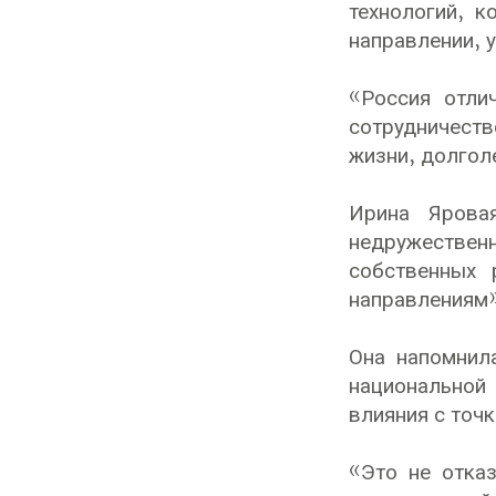
технологий, к
направлении, 
«Россия отли
сотрудничеств
жизни, долгол
Ирина Яровая
недружествен
собственных 
направлениям»
Она напомнил
национальной 
влияния с точ
«Это не отка