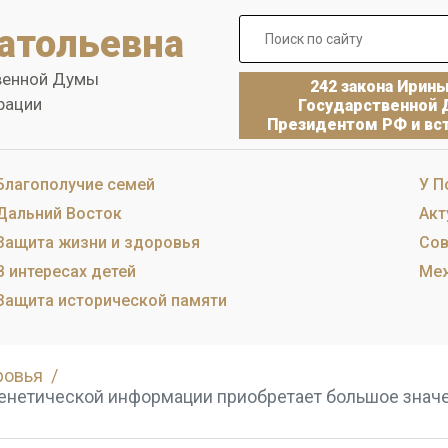
атольевна
венной Думы
242 закона Ирин
рации
Государственной 
Президентом РФ и вст
Благополучие семей
У П
Дальний Восток
Акт
Защита жизни и здоровья
Сов
В интересах детей
Меж
Защита исторической памяти
ровья
енетической информации приобретает большое значе