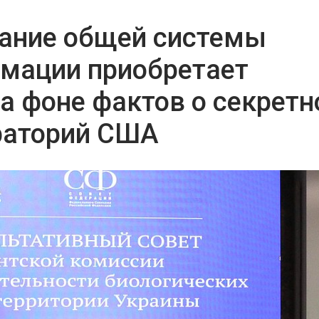
дание общей системы
рмации приобретает
а фоне фактов о секретн
раторий США