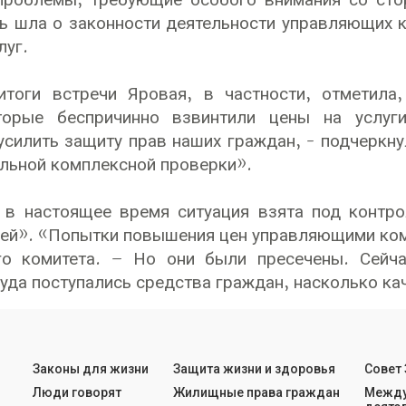
проблемы, требующие особого внимания со сто
чь шла о законности деятельности управляющих 
луг.
итоги встречи Яровая, в частности, отметила
торые беспричинно взвинтили цены на услуг
силить защиту прав наших граждан, - подчеркну
льной комплексной проверки».
 в настоящее время ситуация взята под контро
ей». «Попытки повышения цен управляющими ком
го комитета. – Но они были пресечены. Сейча
куда поступались средства граждан, насколько ка
Законы для жизни
Защита жизни и здоровья
Совет
Люди говорят
Жилищные права граждан
Между