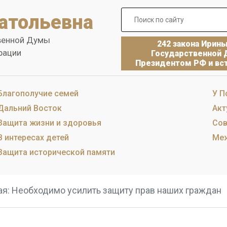
атольевна
венной Думы
242 закона Ирин
рации
Государственной 
Президентом РФ и вст
Благополучие семей
У П
Дальний Восток
Акт
Защита жизни и здоровья
Сов
В интересах детей
Меж
Защита исторической памяти
ая: Необходимо усилить защиту прав наших граждан