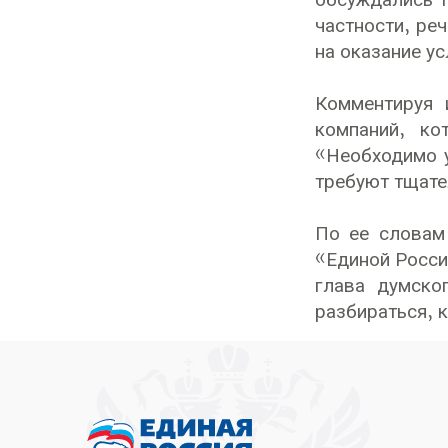
обсуждались 
частности, ре
на оказание ус
Комментируя 
компаний, ко
«Необходимо у
требуют тщате
По ее словам
«Единой Росси
глава думско
разбираться, 