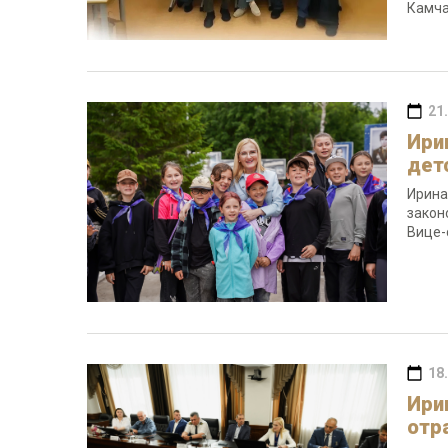
Камча
21
Ири
дет
Ирина
закон
Вице-
18
Ири
отр