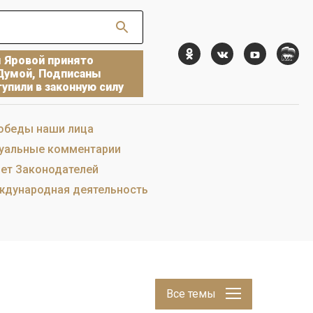
ы Яровой принято
Думой, Подписаны
упили в законную силу
обеды наши лица
уальные комментарии
ет Законодателей
дународная деятельность
Все темы