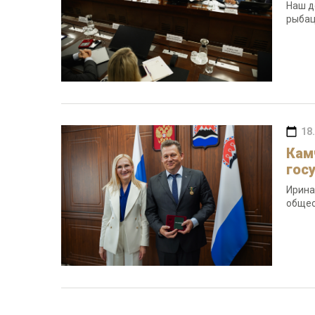
Наш д
рыбац
18
Кам
гос
Ирина
общес