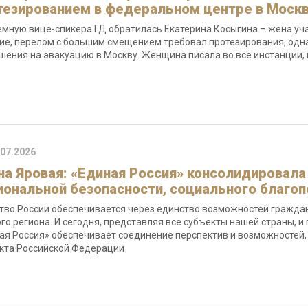
тезированием в федеральном центре в Моск
емную вице-спикера ГД обратилась Екатерина Косыгина – жена уча
ие, перелом с большим смещением требовал протезирования, однак
шения на эвакуацию в Москву. Женщина писала во все инстанции, 
.07.2026
на Яровая: «Единая Россия» консолидировала
иональной безопасности, социального благоп
тво России обеспечивается через единство возможностей гражда
го региона. И сегодня, представляя все субъекты нашей страны, 
ая Россия» обеспечивает соединение перспектив и возможностей
кта Российской Федерации