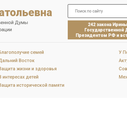
атольевна
венной Думы
242 закона Ирин
рации
Государственной 
Президентом РФ и вст
Благополучие семей
У П
Дальний Восток
Акт
Защита жизни и здоровья
Сов
В интересах детей
Меж
Защита исторической памяти