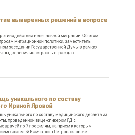
ятие выверенных решений в вопросе
ротиводействия нелегальной миграции. Об этом
просам миграционной политики, заместитель
рном заседании Государственной Думы в рамках
ля выдворения иностранных граждан.
щь уникального по составу
ого Ириной Яровой
ощь уникального по составу медицинского десанта из
оты, проведенной вице-спикером ГД с
 врачей по 7 профилям, на прием к которым
приемы жителей Камчатки в Петропавловске-