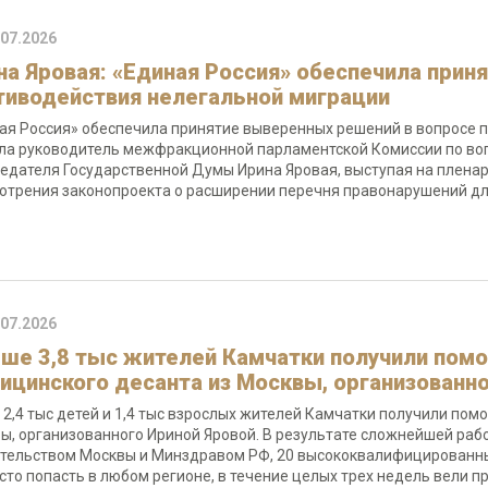
.07.2026
на Яровая: «Единая Россия» обеспечила прин
тиводействия нелегальной миграции
ая Россия» обеспечила принятие выверенных решений в вопросе п
ла руководитель межфракционной парламентской Комиссии по во
едателя Государственной Думы Ирина Яровая, выступая на плена
отрения законопроекта о расширении перечня правонарушений д
.07.2026
ше 3,8 тыс жителей Камчатки получили помо
ицинского десанта из Москвы, организованн
 2,4 тыс детей и 1,4 тыс взрослых жителей Камчатки получили пом
ы, организованного Ириной Яровой. В результате сложнейшей раб
тельством Москвы и Минздравом РФ, 20 высококвалифицированных
сто попасть в любом регионе, в течение целых трех недель вели 