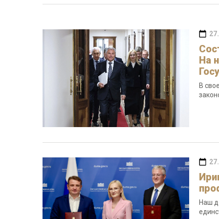
27
Сос
На 
Гос
В сво
закон
27
Ири
про
Наш д
единс