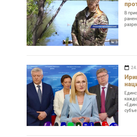
про
В при
ранен
разре
24
Ири
нац
Единс
каждо
«Един
субъе