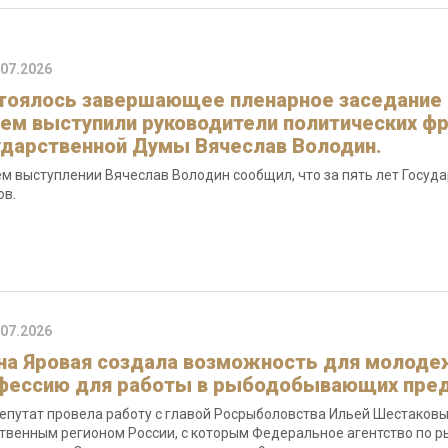
.07.2026
тоялось завершающее пленарное заседание Г
нем выступили руководители политических ф
ударственной Думы Вячеслав Володин.
ем выступлении Вячеслав Володин сообщил, что за пять лет Госу
ов.
.07.2026
на Яровая создала возможность для молоде
фессию для работы в рыбодобывающих пред
епутат провела работу с главой Росрыболовства Ильей Шестаковым
твенным регионом России, с которым Федеральное агентство по р