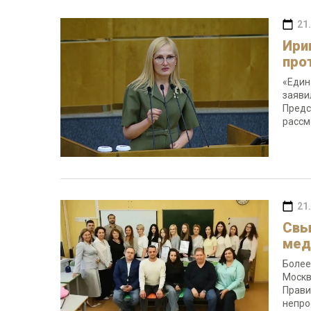
21
Ири
про
«Един
заяви
Предс
рассм
21
Свы
мед
Более
Москв
Прави
непро