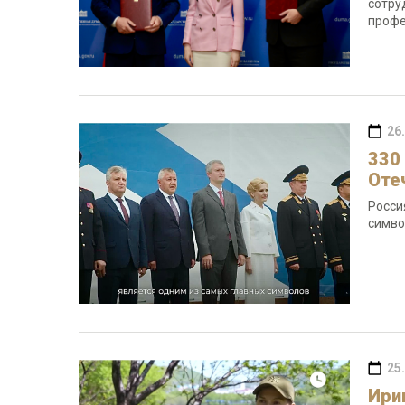
сотру
профе
26
330
Оте
Росси
симво
25
Ири