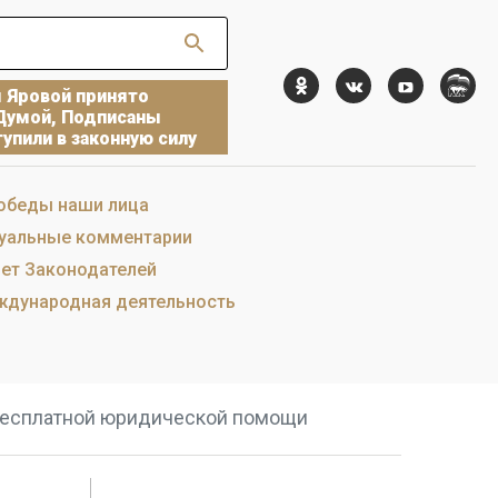
ы Яровой принято
Думой, Подписаны
упили в законную силу
обеды наши лица
уальные комментарии
ет Законодателей
дународная деятельность
 бесплатной юридической помощи