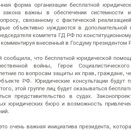
нная форма организации бесплатной юридическ
 закона важны в обеспечении системности и
опросу, связанному с фактической реализацие
орые объективно нуждаются в дополнительной 
редседателя комитета ГД РФ по конституционному
 комментируя внесенный в Госдуму президентом 
й сообщила, что бесплатной юридической помощ
чественной войны, Герои Социалистическо
етние по вопросам защиты их прав, граждане, ч
убъекте РФ. Юридические консультации будут п
того, этой группе лиц будет оказываться беспла
ться представительство в судах. Законопрое
ных юридических бюро и возможность привлече
ний.
это очень важная инициатива президента, котор