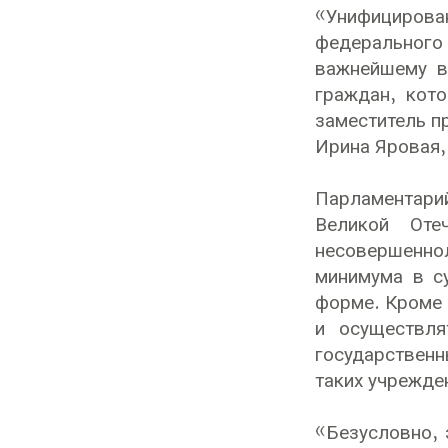
«Унифицирова
федерального
важнейшему в
граждан, кот
заместитель п
Ирина Яровая,
Парламентари
Великой Оте
несовершеннол
минимума в с
форме. Кроме 
и осуществля
государствен
таких учрежде
«Безусловно, 