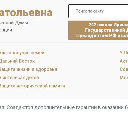
атольевна
венной Думы
242 закона Ирин
рации
Государственной 
Президентом РФ и вст
Благополучие семей
У П
Дальний Восток
Акт
Защита жизни и здоровья
Сов
В интересах детей
Меж
Защита исторической памяти
ая: Создаются дополнительные гарантии в оказании