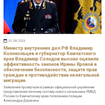
01.08.2026
Министр внутренних дел РФ Владимир
Колокольцев и губернатор Камчатского
края Владимир Солодов высоко оценили
эффективность законов Ирины Яровой в
обеспечении безопасности, защите прав
граждан и противодействии нелегальной
миграции.
Заявления прозвучали в рамках официальной церемонии
представления личному составу нового начальника УМВД
России по Камчатскому краю полковника полиции
Александра Дерягина.