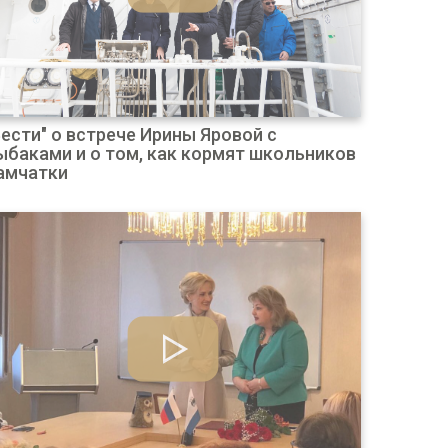
Вести" о встрече Ирины Яровой с
ыбаками и о том, как кормят школьников
амчатки