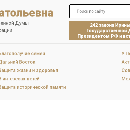
атольевна
венной Думы
242 закона Ирин
рации
Государственной 
Президентом РФ и вст
Благополучие семей
У П
Дальний Восток
Акт
Защита жизни и здоровья
Сов
В интересах детей
Меж
Защита исторической памяти