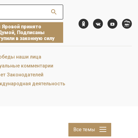
ы Яровой принято
Думой, Подписаны
упили в законную силу
обеды наши лица
уальные комментарии
ет Законодателей
дународная деятельность
Все темы