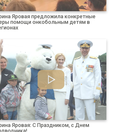
рина Яровая предложила конкретные
еры помощи онкобольным детям в
егионах
рина Яровая: С Праздником, с Днем
одводника!