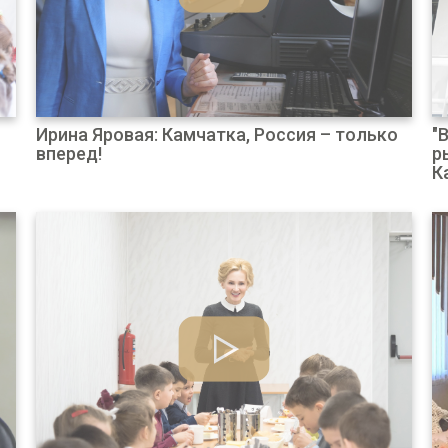
Ирина Яровая: Камчатка, Россия – только
"
вперед!
р
К