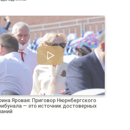
рина Яровая: Приговор Нюрнбергского
рибунала — это источник достоверных
наний