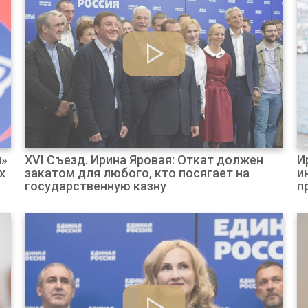
я»
XVI Съезд. Ирина Яровая: Откат должен
И
х
закатом для любого, кто посягает на
и
государственную казну
п