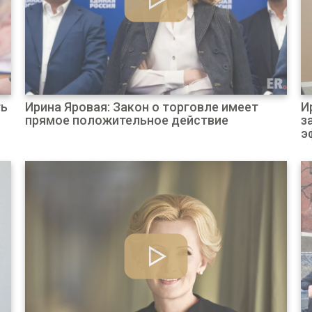
ть
Ирина Яровая: Закон о торговле имеет
И
прямое положительное действие
з
э