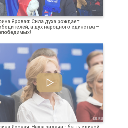
рина Яровая: Сила духа рождает
обедителей, а дух народного единства –
епобедимых!
рина Яровая: Наша задача - быть единой