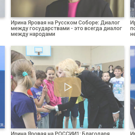
Ирина Яровая на Русском Соборе: Диалог
И
между государствами - это всегда диалог
п
между народами
н
Ирина Яровая на РОССИИ1: Благодаря
И