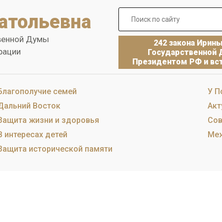
атольевна
венной Думы
242 закона Ирин
рации
Государственной 
Президентом РФ и вст
Благополучие семей
У П
Дальний Восток
Акт
Защита жизни и здоровья
Сов
В интересах детей
Меж
Защита исторической памяти