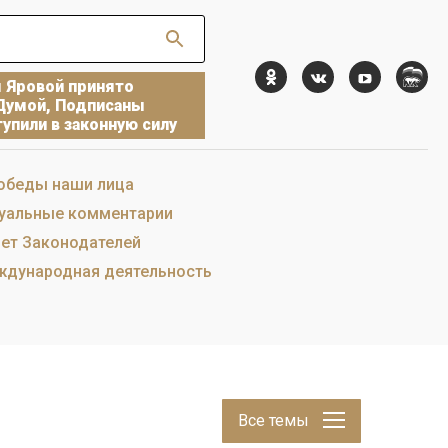
ы Яровой принято
Думой, Подписаны
упили в законную силу
обеды наши лица
уальные комментарии
ет Законодателей
дународная деятельность
Все темы