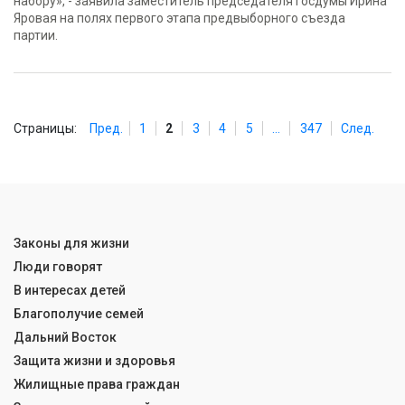
набору», - заявила заместитель председателя Госдумы Ирина
Яровая на полях первого этапа предвыборного съезда
партии.
Страницы:
Пред.
1
2
3
4
5
...
347
След.
Законы для жизни
Люди говорят
В интересах детей
Благополучие семей
Дальний Восток
Защита жизни и здоровья
Жилищные права граждан