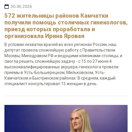
30.06.2026
572 жительницы районов Камчатки
получили помощь столичных гинекологов,
приезд которых проработала и
организовала Ирина Яровая
В условии нехватки врачей во всех регионах России, наш
депутат провела сложнейшую работу с Правительством
Москвы, Минздравом РФ и ведущими клиниками столицы, и
смогла решить сложнейшую задачу - с 15 по 27 июня 4
высококвалифицированных акушера-гинеколога провели
приемы в Усть-Большерецком, Мильковском, Усть-
Камчатском и Быстринском районах. В среднем, каждый
специалист консультировал 15 женщин в день.