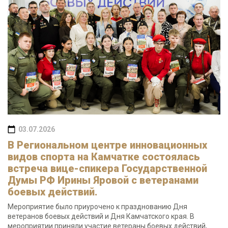
03.07.2026
В Региональном центре инновационных
видов спорта на Камчатке состоялась
встреча вице-спикера Государственной
Думы РФ Ирины Яровой с ветеранами
боевых действий.
Мероприятие было приурочено к празднованию Дня
ветеранов боевых действий и Дня Камчатского края. В
мероприятии приняли участие ветераны боевых действий,