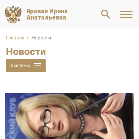
Яровая Ирина
Анатольевна
Главная
Новости
Новости
Все темы