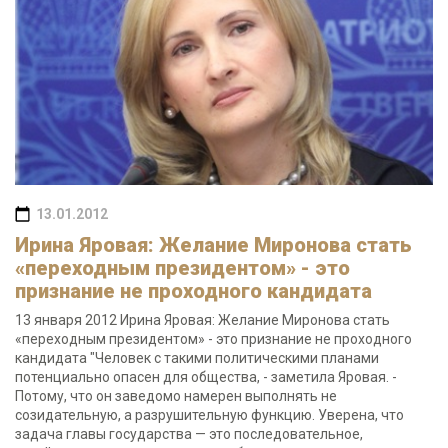
13.01.2012
Ирина Яровая: Желание Миронова стать
«переходным президентом» - это
признание не проходного кандидата
13 января 2012 Ирина Яровая: Желание Миронова стать
«переходным президентом» - это признание не проходного
кандидата "Человек с такими политическими планами
потенциально опасен для общества, - заметила Яровая. -
Потому, что он заведомо намерен выполнять не
созидательную, а разрушительную функцию. Уверена, что
задача главы государства — это последовательное,