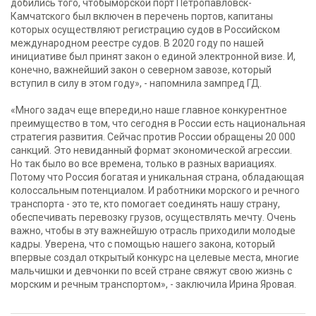
добились того, чтобыморской порт Петропавловск-
Камчатского был включен в перечень портов, капитаны
которых осуществляют регистрацию судов в Российском
международном реестре судов. В 2020 году по нашей
инициативе был принят закон о единой электронной визе. И,
конечно, важнейший закон о северном завозе, который
вступил в силу в этом году», - напомнила зампред ГД.
«Много задач еще впереди,но наше главное конкурентное
преимущество в том, что сегодня в России есть национальная
стратегия развития. Сейчас против России обращены 20 000
санкций. Это невиданный формат экономической агрессии.
Но так было во все времена, только в разных вариациях.
Потому что Россия богатая и уникальная страна, обладающая
колоссальным потенциалом. И работники морского и речного
транспорта - это те, кто помогает соединять нашу страну,
обеспечивать перевозку грузов, осуществлять мечту. Очень
важно, чтобы в эту важнейшую отрасль приходили молодые
кадры. Уверена, что с помощью нашего закона, который
впервые создал открытый конкурс на целевые места, многие
мальчишки и девчонки по всей стране свяжут свою жизнь с
морским и речным транспортом», - заключила Ирина Яровая.