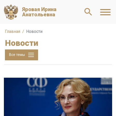
Яровая Ирина
Анатольевна
Главная
Новости
Новости
Все темы