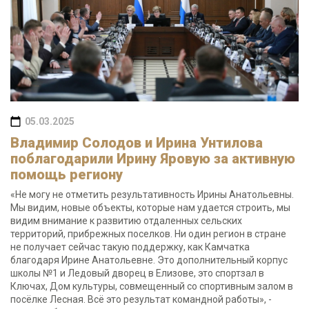
05.03.2025
Владимир Солодов и Ирина Унтилова
поблагодарили Ирину Яровую за активную
помощь региону
«Не могу не отметить результативность Ирины Анатольевны.
Мы видим, новые объекты, которые нам удается строить, мы
видим внимание к развитию отдаленных сельских
территорий, прибрежных поселков. Ни один регион в стране
не получает сейчас такую поддержку, как Камчатка
благодаря Ирине Анатольевне. Это дополнительный корпус
школы №1 и Ледовый дворец в Елизове, это спортзал в
Ключах, Дом культуры, совмещенный со спортивным залом в
посёлке Лесная. Всё это результат командной работы», -