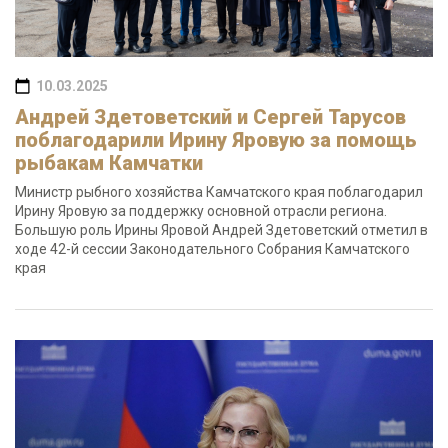
10.03.2025
Андрей Здетоветский и Сергей Тарусов
поблагодарили Ирину Яровую за помощь
рыбакам Камчатки
Министр рыбного хозяйства Камчатского края поблагодарил
Ирину Яровую за поддержку основной отрасли региона.
Большую роль Ирины Яровой Андрей Здетоветский отметил в
ходе 42-й сессии Законодательного Собрания Камчатского
края