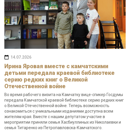
14.07.2026
Ирина Яровая вместе с камчатскими
детьми передала краевой библиотеке
серию редких книг о Великой
Отечественной войне
Во время рабочего визита на Камчатку вице-спикер Госдумы
передала Камчатской краевой библиотеке серию редких книг
о Великой Отечественной войне. Теперь возможность
ознакомиться с уникальными изданиями доступна всем
жителям края. Вместе с нашим депутатом участие в
мероприятии приняли семья Хасбиуллиных из Николаевки и
семья Титаренко из Петропавловска-Камчатского.