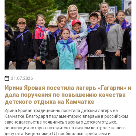
21.07.2026
Ирина Яровая посетила лагерь «Гагарин» и
дала поручения по повышению качества
детского отдыха на Камчатке
Ирина Яровая традиционно посетила детский лагерь на
Камчатке. Благодаря парламентарию впервые в российском
законодательстве появились законы о детском отдыхе,
реализация которых находится на личном контроле нашего
депутата. Вице-спикер ГД пообщалась с ребятами и