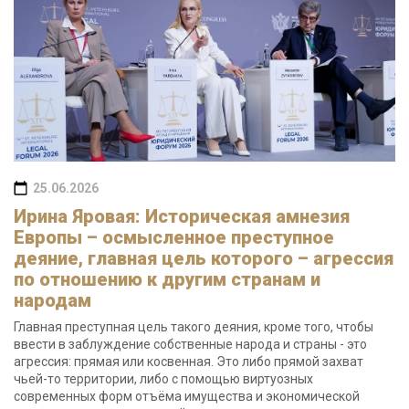
25.06.2026
Ирина Яровая: Историческая амнезия
Европы – осмысленное преступное
деяние, главная цель которого – агрессия
по отношению к другим странам и
народам
Главная преступная цель такого деяния, кроме того, чтобы
ввести в заблуждение собственные народа и страны - это
агрессия: прямая или косвенная. Это либо прямой захват
чьей-то территории, либо с помощью виртуозных
современных форм отъёма имущества и экономической