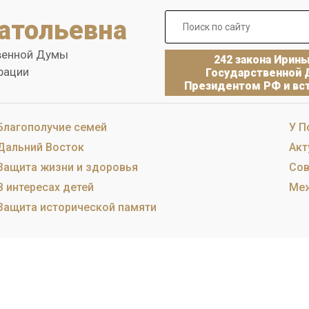
атольевна
венной Думы
242 закона Ирин
рации
Государственной 
Президентом РФ и вст
Благополучие семей
У П
Дальний Восток
Акт
Защита жизни и здоровья
Сов
В интересах детей
Меж
Защита исторической памяти