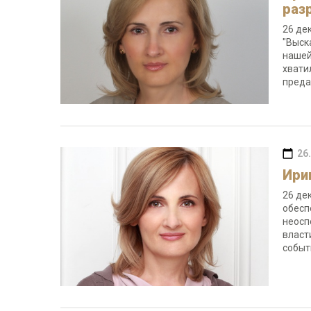
раз
26 де
"Выск
нашей
хвати
преда
26
Ири
26 де
обесп
неосп
власт
событ