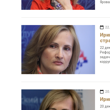
Ярова
22
Ири
стр
22 де
Рефор
задач
корру
20
Ири
20 де