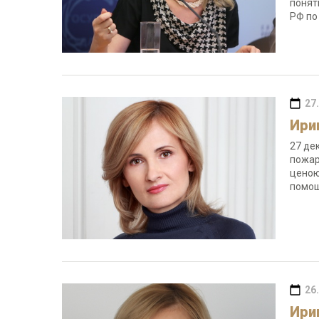
понят
РФ по
27
Ири
27 де
пожар
ценою
помощ
26
Ири