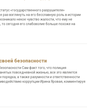
 статус «государственного разрушителя»
раз взглянуть на его бесславную роль в истории
озникало некое чувство жалости, что ему не
у, то сегодня его слабоволие больше похоже на
 своей безопасности
безопасности Сам факт того, что полиция
занятых повседневной жизнью, все это является
 порядка, а также разумности и ответственности
отиводействию коррупции Ирина Яровая, комментируя