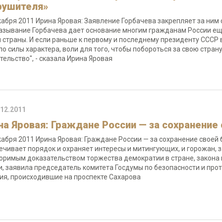
рушителя»
кабря 2011 Ирина Яровая: Заявление Горбачева закрепляет за ним
азывание Горбачева дает основание многим гражданам России еще 
 страны. И если раньше к первому и последнему президенту СССР в
ло силы характера, воли для того, чтобы побороться за свою стран
тельство", - сказала Ирина Яровая
.12.2011
на Яровая: Граждане России — за сохранение
кабря 2011 Ирина Яровая: Граждане России — за сохранение своей 
ечивает порядок и охраняет интересы и митингующих, и горожан, 
оримым доказательством торжества демократии в стране, закона и
и, заявила председатель комитета Госдумы по безопасности и пр
ия, происходившие на проспекте Сахарова