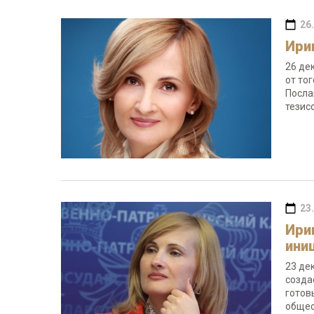
26
Ири
26 де
от то
Посла
тезис
23
Ири
ини
23 де
созда
готов
общес