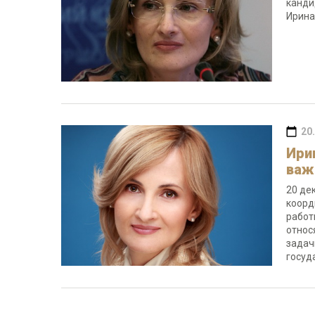
канди
Ирина
20
Ири
важ
20 де
коорд
работ
относ
задач
госуд