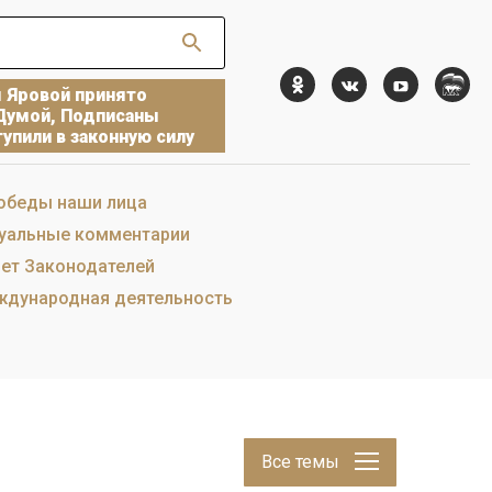
ы Яровой принято
Думой, Подписаны
упили в законную силу
обеды наши лица
уальные комментарии
ет Законодателей
дународная деятельность
Все темы