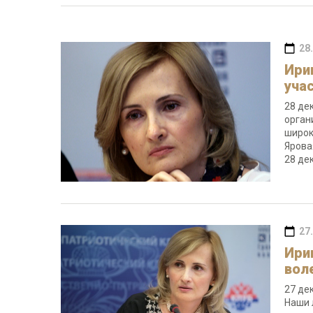
28
Ири
уча
28 де
орган
широк
Ярова
28 де
27
Ири
вол
27 де
Наши 