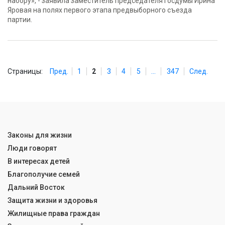
набору», - заявила заместитель председателя Госдумы Ирина
Яровая на полях первого этапа предвыборного съезда
партии.
Страницы:
Пред.
1
2
3
4
5
...
347
След.
Законы для жизни
Люди говорят
В интересах детей
Благополучие семей
Дальний Восток
Защита жизни и здоровья
Жилищные права граждан