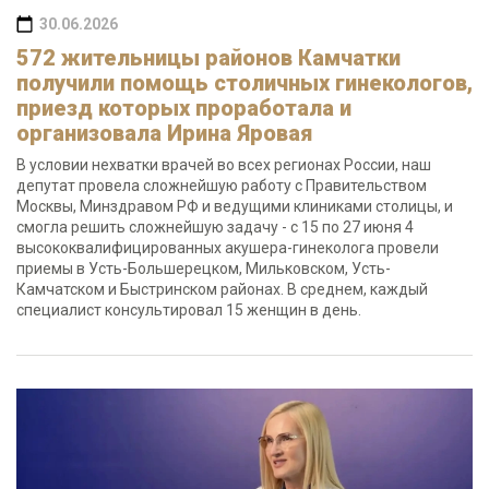
30.06.2026
572 жительницы районов Камчатки
получили помощь столичных гинекологов,
приезд которых проработала и
организовала Ирина Яровая
В условии нехватки врачей во всех регионах России, наш
депутат провела сложнейшую работу с Правительством
Москвы, Минздравом РФ и ведущими клиниками столицы, и
смогла решить сложнейшую задачу - с 15 по 27 июня 4
высококвалифицированных акушера-гинеколога провели
приемы в Усть-Большерецком, Мильковском, Усть-
Камчатском и Быстринском районах. В среднем, каждый
специалист консультировал 15 женщин в день.