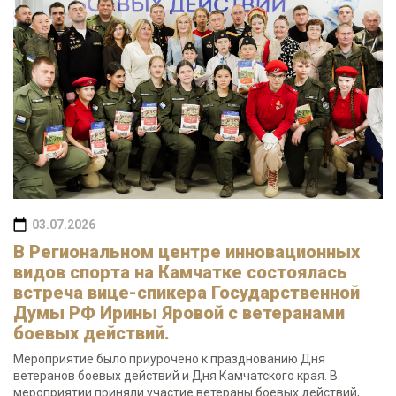
03.07.2026
В Региональном центре инновационных
видов спорта на Камчатке состоялась
встреча вице-спикера Государственной
Думы РФ Ирины Яровой с ветеранами
боевых действий.
Мероприятие было приурочено к празднованию Дня
ветеранов боевых действий и Дня Камчатского края. В
мероприятии приняли участие ветераны боевых действий,