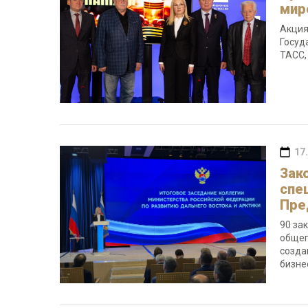
мир
Акция
Госуд
ТАСС,
17
Зак
спе
Пре
90 за
общег
созда
бизне