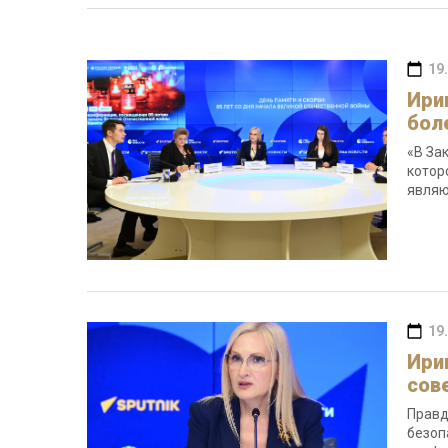
19
Ири
бол
«В За
котор
являю
19
Ири
сов
Правд
безоп