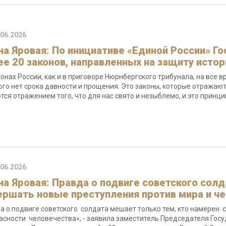
.06.2026
на Яровая: По инициативе «Единой России» Г
ее 20 законов, направленных на защиту исто
конах России, как и в приговоре Нюрнбергского трибунала, на все 
ого нет срока давности и прощения. Это законы, которые отражаю
тся отражением того, что для нас свято и незыблемо, и это принц
.06.2026
на Яровая: Правда о подвиге советского сол
ершать новые преступления против мира и ч
а о подвиге советского солдата мешает только тем, кто намерен
асности человечества», - заявила заместитель Председателя Госу