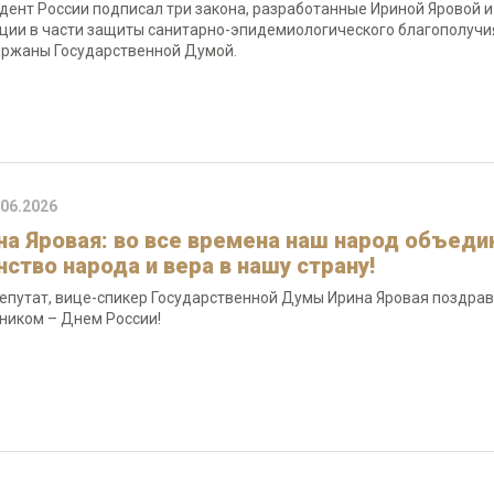
дент России подписал три закона, разработанные Ириной Яровой 
ции в части защиты санитарно-эпидемиологического благополучия
ржаны Государственной Думой.
.06.2026
на Яровая: во все времена наш народ объедин
нство народа и вера в нашу страну!
епутат, вице-спикер Государственной Думы Ирина Яровая поздра
ником – Днем России!