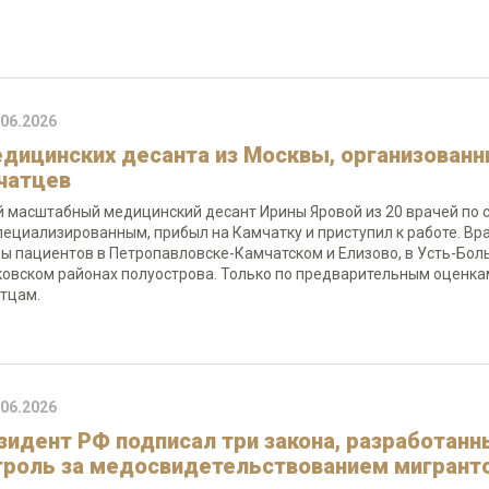
.06.2026
едицинских десанта из Москвы, организованн
чатцев
 масштабный медицинский десант Ирины Яровой из 20 врачей по с
пециализированным, прибыл на Камчатку и приступил к работе. В
ы пациентов в Петропавловске-Камчатском и Елизово, в Усть-Бол
овском районах полуострова. Только по предварительным оценка
тцам.
.06.2026
зидент РФ подписал три закона, разработан
троль за медосвидетельствованием мигрант