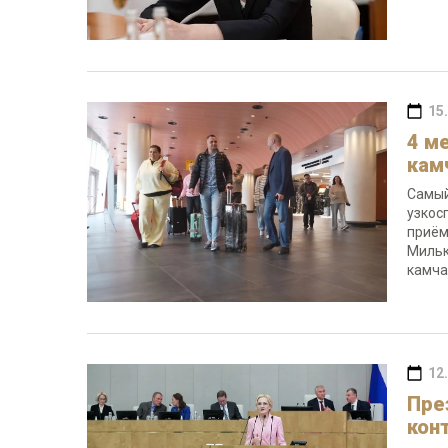
15
4 м
кам
Самый
узкос
приём
Мильк
камча
12
Пре
кон