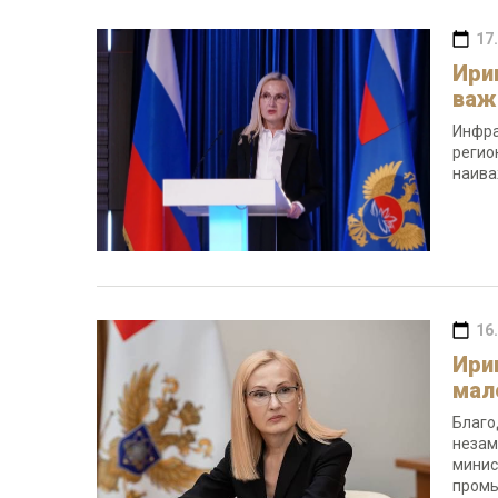
17
Ири
важ
Инфра
регио
наива
16
Ири
мал
Благо
незам
минис
промы