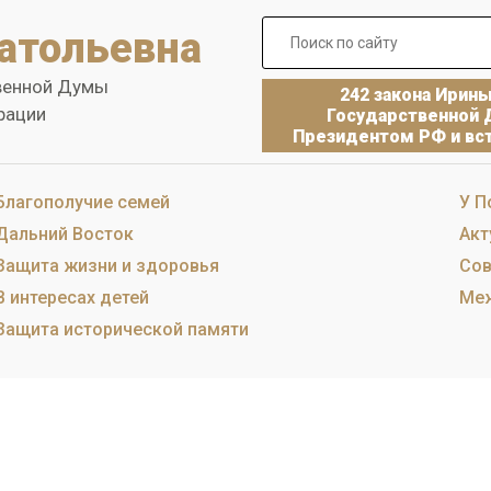
атольевна
венной Думы
242 закона Ирин
рации
Государственной 
Президентом РФ и вст
Благополучие семей
У П
Дальний Восток
Акт
Защита жизни и здоровья
Сов
В интересах детей
Меж
Защита исторической памяти