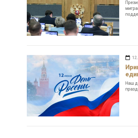
Прези
мигра
подде
12
Ири
еди
Наш д
празд