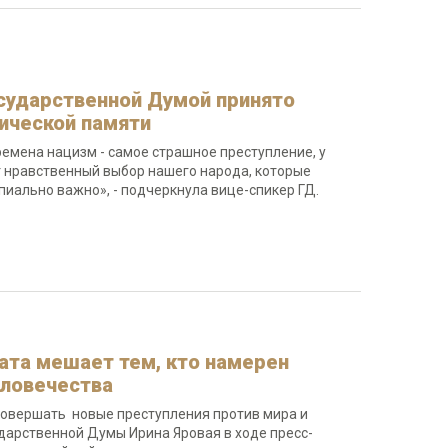
осударственной Думой принято
рической памяти
времена нацизм - самое страшное преступление, у
т нравственный выбор нашего народа, которые
ипиально важно», - подчеркнула вице-спикер ГД.
дата мешает тем, кто намерен
еловечества
 совершать новые преступления против мира и
дарственной Думы Ирина Яровая в ходе пресс-