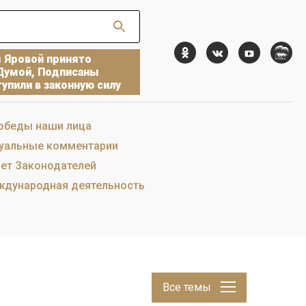
ы Яровой принято
Думой, Подписаны
упили в законную силу
обеды наши лица
уальные комментарии
ет Законодателей
дународная деятельность
Все темы