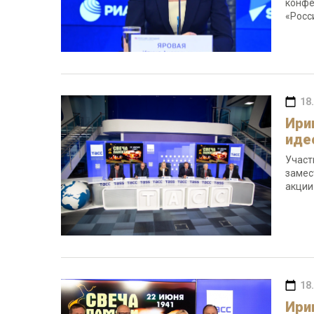
конфе
«Росс
18
Ири
иде
Участ
замес
акции
18
Ири