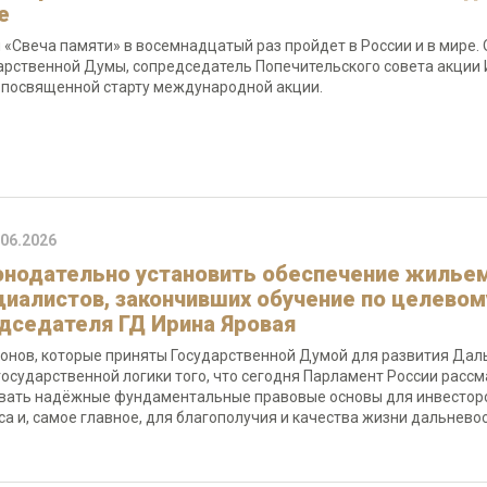
е
 «Свеча памяти» в восемнадцатый раз пройдет в России и в мире.
арственной Думы, сопредседатель Попечительского совета акции 
 посвященной старту международной акции.
.06.2026
онодательно установить обеспечение жилье
циалистов, закончивших обучение по целево
дседателя ГД Ирина Яровая
конов, которые приняты Государственной Думой для развития Дал
осударственной логики того, что сегодня Парламент России рассм
вать надёжные фундаментальные правовые основы для инвестор
са и, самое главное, для благополучия и качества жизни дальневос