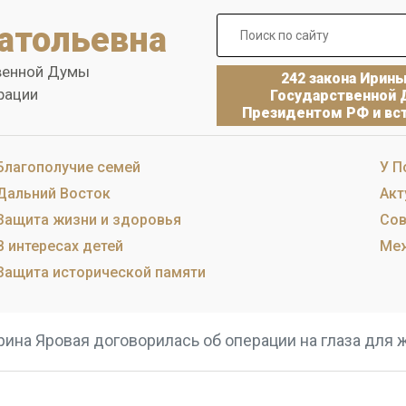
атольевна
венной Думы
242 закона Ирин
рации
Государственной 
Президентом РФ и вст
Благополучие семей
У П
Дальний Восток
Акт
Защита жизни и здоровья
Сов
В интересах детей
Меж
Защита исторической памяти
рина Яровая договорилась об операции на глаза для 