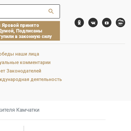
ы Яровой принято
Думой, Подписаны
упили в законную силу
обеды наши лица
уальные комментарии
ет Законодателей
дународная деятельность
жителя Камчатки