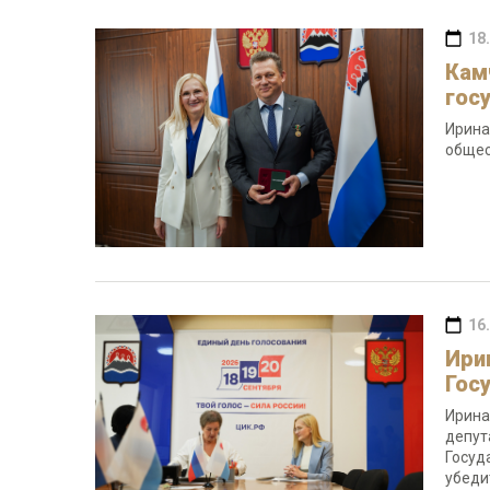
18
Кам
гос
Ирина
общес
16
Ири
Гос
Ирина
депут
Госуд
убеди