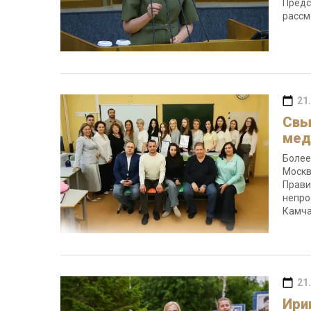
Предс
рассм
21
Свы
мед
Более
Москв
Прави
непро
Камча
21
Ири