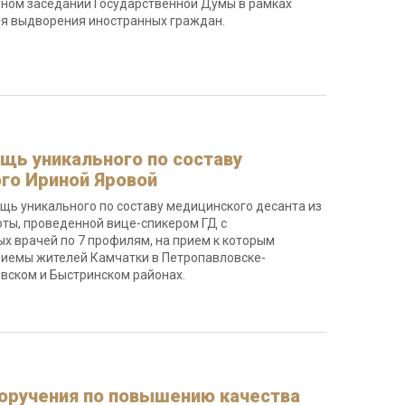
рном заседании Государственной Думы в рамках
ля выдворения иностранных граждан.
щь уникального по составу
ого Ириной Яровой
ощь уникального по составу медицинского десанта из
оты, проведенной вице-спикером ГД с
 врачей по 7 профилям, на прием к которым
приемы жителей Камчатки в Петропавловске-
вском и Быстринском районах.
 поручения по повышению качества