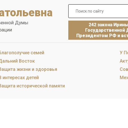
атольевна
венной Думы
242 закона Ирин
рации
Государственной 
Президентом РФ и вст
Благополучие семей
У П
Дальний Восток
Акт
Защита жизни и здоровья
Сов
В интересах детей
Меж
Защита исторической памяти