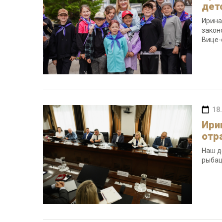
дет
Ирина
закон
Вице-
18
Ири
отр
Наш д
рыбац