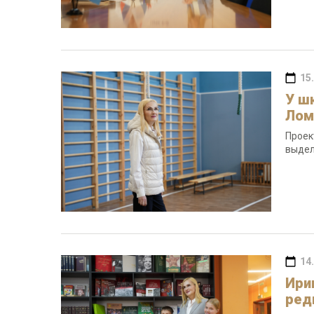
15
У ш
Лом
Проек
выдел
14
Ири
ред