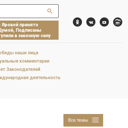
ы Яровой принято
Думой, Подписаны
упили в законную силу
обеды наши лица
уальные комментарии
ет Законодателей
дународная деятельность
Все темы