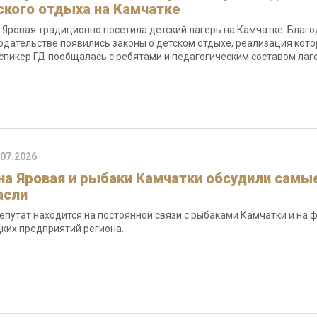
ского отдыха на Камчатке
 Яровая традиционно посетила детский лагерь на Камчатке. Благ
одательстве появились законы о детском отдыхе, реализация кото
спикер ГД пообщалась с ребятами и педагогическим составом лаге
.07.2026
на Яровая и рыбаки Камчатки обсудили самы
асли
епутат находится на постоянной связи с рыбаками Камчатки и на 
ких предприятий региона.