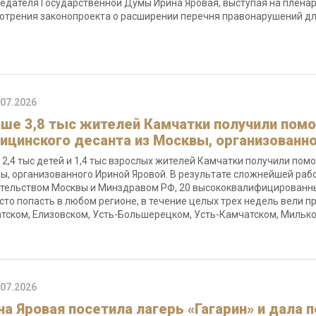
едателя Государственной Думы Ирина Яровая, выступая на плена
отрения законопроекта о расширении перечня правонарушений д
.07.2026
ше 3,8 тыс жителей Камчатки получили помо
ицинского десанта из Москвы, организованн
 2,4 тыс детей и 1,4 тыс взрослых жителей Камчатки получили пом
ы, организованного Ириной Яровой. В результате сложнейшей раб
тельством Москвы и Минздравом РФ, 20 высококвалифицированных
сто попасть в любом регионе, в течение целых трех недель вели 
тском, Елизовском, Усть-Большерецком, Усть-Камчатском, Милько
.07.2026
на Яровая посетила лагерь «Гагарин» и дала