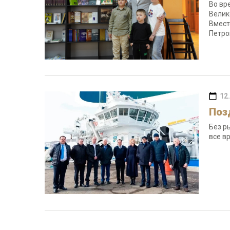
Во вр
Велик
Вмест
Петро
12
Поз
Без р
все в