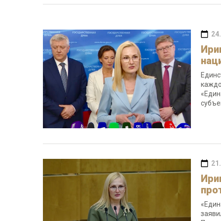
24
Ири
нац
Единс
каждо
«Един
субъе
21
Ири
про
«Един
заяви