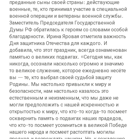
преданные сыны своей страны: действующие
военные, те, кто принимал участие в специальной
военной операции и ветераны военной службы.
Заместитель Председателя Государственной
Думы РФ обратилась к героям со словами особой
благодарности. Ирина Яровая отметила важность
Дня защитника Отечества для каждого. И
добавила, что этот праздник, всегда ознаменован
памятью о великих подвигах. «Сегодня мы, как
никогда, осознали насколько огромно и значимо
то великое служение, которое ежедневно несёте
вы — те, кто выбрал своей судьбой защиту
Родины. Мы настолько привыкли к миру и
безопасности, нам настолько казалось это
естественным и неизменным, что мы даже не
могли предположить с нашей искренностью и
открытостью к миру, что кто-то когда-то посмеет
осквернить память о подвигах наших прадедов,
что кто-то посмеет усомниться в великой Победе
нашего народа и посмеет растоптать могилы
предков и возрождать нацизм. Но, к сожалению,