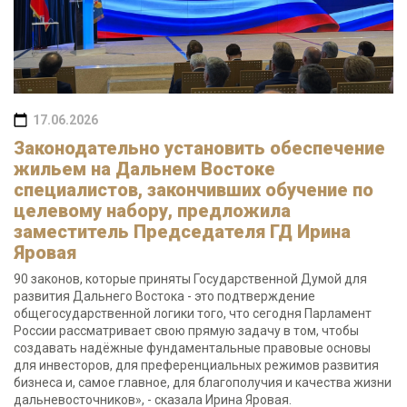
17.06.2026
Законодательно установить обеспечение
жильем на Дальнем Востоке
специалистов, закончивших обучение по
целевому набору, предложила
заместитель Председателя ГД Ирина
Яровая
90 законов, которые приняты Государственной Думой для
развития Дальнего Востока - это подтверждение
общегосударственной логики того, что сегодня Парламент
России рассматривает свою прямую задачу в том, чтобы
создавать надёжные фундаментальные правовые основы
для инвесторов, для преференциальных режимов развития
бизнеса и, самое главное, для благополучия и качества жизни
дальневосточников», - сказала Ирина Яровая.