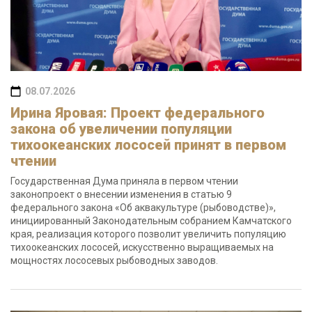
08.07.2026
Ирина Яровая: Проект федерального
закона об увеличении популяции
тихоокеанских лососей принят в первом
чтении
Государственная Дума приняла в первом чтении
законопроект о внесении изменения в статью 9
федерального закона «Об аквакультуре (рыбоводстве)»,
инициированный Законодательным собранием Камчатского
края, реализация которого позволит увеличить популяцию
тихоокеанских лососей, искусственно выращиваемых на
мощностях лососевых рыбоводных заводов.