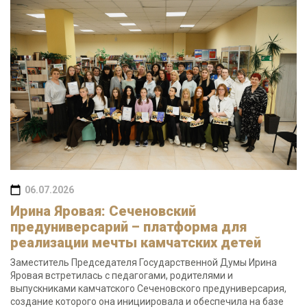
06.07.2026
Ирина Яровая: Сеченовский
предуниверсарий – платформа для
реализации мечты камчатских детей
Заместитель Председателя Государственной Думы Ирина
Яровая встретилась с педагогами, родителями и
выпускниками камчатского Сеченовского предуниверсария,
создание которого она инициировала и обеспечила на базе