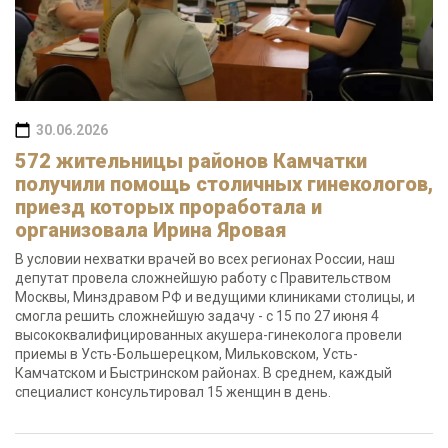
30.06.2026
572 жительницы районов Камчатки
получили помощь столичных гинекологов,
приезд которых проработала и
организовала Ирина Яровая
В условии нехватки врачей во всех регионах России, наш
депутат провела сложнейшую работу с Правительством
Москвы, Минздравом РФ и ведущими клиниками столицы, и
смогла решить сложнейшую задачу - с 15 по 27 июня 4
высококвалифицированных акушера-гинеколога провели
приемы в Усть-Большерецком, Мильковском, Усть-
Камчатском и Быстринском районах. В среднем, каждый
специалист консультировал 15 женщин в день.