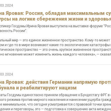
.03.2024
на Яровая: Россия, обладая максимальным с
урсы на логике сбережения жизни и здоровь
спикер Госдумы Ирина Яровая выступила на выставке-форуме "Росс
асность России".
альный мир — это единое жизненное пространство. Кому-то может т
ом и где-то в мире возникают какие-то экологические катастрофы и
гическое пространство — это очень хрупкое жизненное пространст
дно мгновение может изменить жизнь каждого человека», — сказа
.03.2024
на Яровая: действия Германии напрямую про
бунала и реабилитируют нацизм
аты Госдумы единогласно приняли обращение к Бундестагу ФРГ в 
кого режима против мирного населения и нанесении ущерба гражд
е минимальное, что сегодня усматривается с правовой точки зрен
дения и переговоры, это — подготовка к совершению акта междун