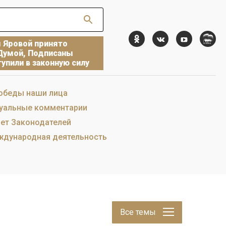
ы Яровой принято
Думой, Подписаны
упили в законную силу
обеды наши лица
уальные комментарии
ет Законодателей
дународная деятельность
Все темы