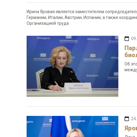
Ирина Яровая является заместителем сопредседател
Германии, Италии, Австрии, Испании, а также коорд
Организацией труда
09
Пар
био
Об эт
между
24
Яро