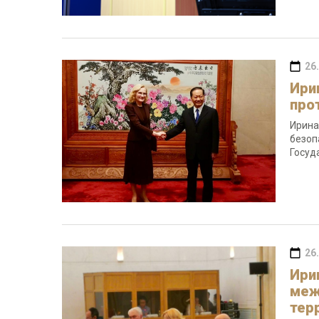
26
Ири
про
Ирина
безоп
Госуд
26
Ири
меж
тер