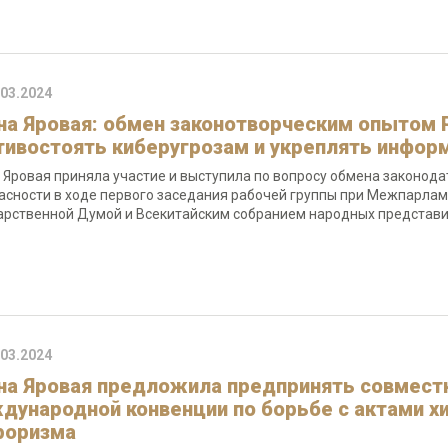
.03.2024
на Яровая: обмен законотворческим опытом 
тивостоять киберугрозам и укреплять инфор
 Яровая приняла участие и выступила по вопросу обмена законо
асности в ходе первого заседания рабочей группы при Межпарлам
арственной Думой и Всекитайским собранием народных представит
.03.2024
на Яровая предложила предпринять совместн
дународной конвенции по борьбе с актами хи
роризма