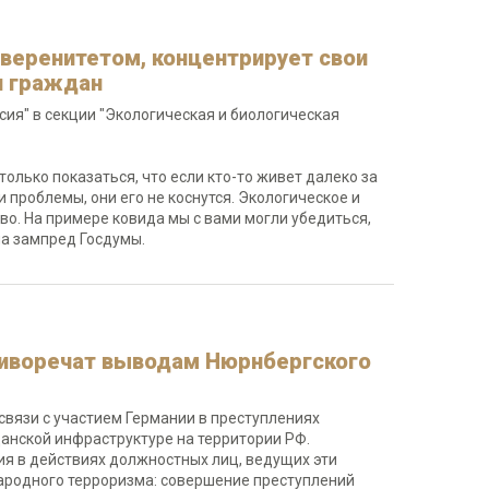
уверенитетом, концентрирует свои
я граждан
ия" в секции "Экологическая и биологическая
олько показаться, что если кто-то живет далеко за
 проблемы, они его не коснутся. Экологическое и
во. На примере ковида мы с вами могли убедиться,
ла зампред Госдумы.
тиворечат выводам Нюрнбергского
связи с участием Германии в преступлениях
анской инфраструктуре на территории РФ.
ия в действиях должностных лиц, ведущих эти
ародного терроризма: совершение преступлений