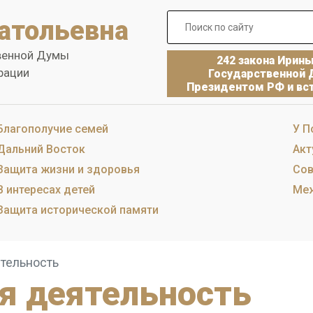
атольевна
венной Думы
242 закона Ирин
рации
Государственной 
Президентом РФ и вст
Благополучие семей
У П
Дальний Восток
Акт
Защита жизни и здоровья
Сов
В интересах детей
Меж
Защита исторической памяти
тельность
я деятельность