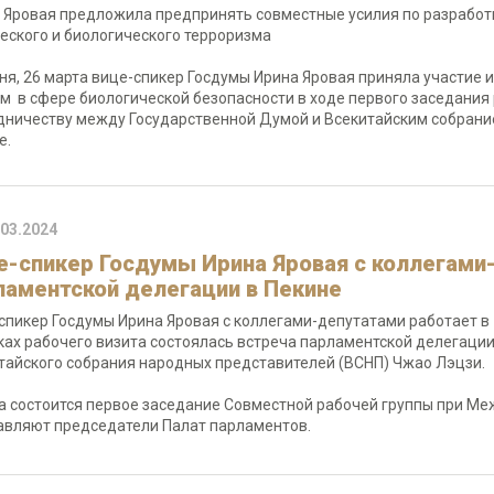
 Яровая предложила предпринять совместные усилия по разработ
еского и биологического терроризма
ня, 26 марта вице-спикер Госдумы Ирина Яровая приняла участие 
м в сфере биологической безопасности в ходе первого заседания
дничеству между Государственной Думой и Всекитайским собрание
е.
.03.2024
е-спикер Госдумы Ирина Яровая с коллегами
ламентской делегации в Пекине
спикер Госдумы Ирина Яровая с коллегами-депутатами работает в
ках рабочего визита состоялась встреча парламентской делегаци
тайского собрания народных представителей (ВСНП) Чжао Лэцзи.
а состоится первое заседание Совместной рабочей группы при Ме
авляют председатели Палат парламентов.