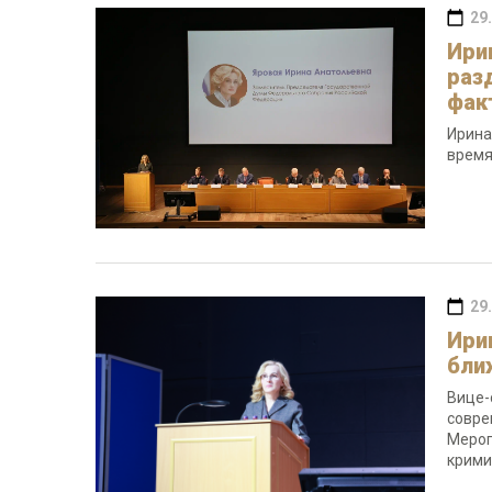
29
Ири
раз
фак
Ирина
время
29
Ири
бли
Вице-
совре
Мероп
крими