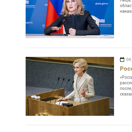
Лица,
облас
наказ
04
Рос
«Росс
рассл
после
сказа