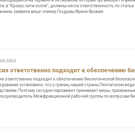
 находящиеся на Украине и за океаном, которые организуют и фина
ти, в "Крокус сити холле", должны нести ответственность по ста
анием, заявила вице-спикер Госдумы Ирина Яровая.
.04.2024
сия ответственно подходит к обеспечению б
ия ответственно подходит к обеспечению биологической безопасн
едование установило, что у границ нашей страны Пентагоном вед
дствиям. Поэтому сегодня парламент принимает меры, призванные
ла руководитель Межфракционной рабочей группы по вопросам би