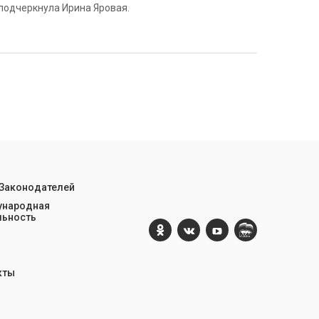
 подчеркнула Ирина Яровая.
 Законодателей
народная
льность
кты