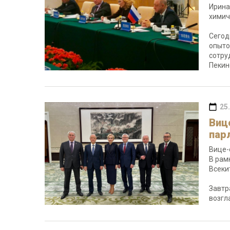
Ирина
химич
Сегод
опыто
сотру
Пекин
25
Виц
пар
Вице-
В рам
Всеки
Завтр
возгл