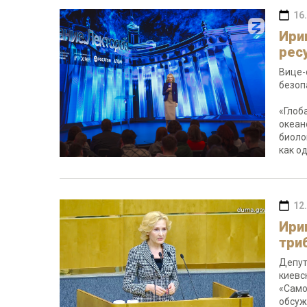
16
Ири
рес
Вице-
безоп
«Глоб
океан
биоло
как о
12
Ири
три
Депут
киевс
«Само
обсуж