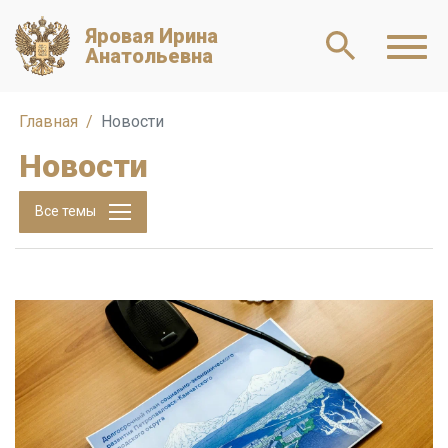
Яровая Ирина
Анатольевна
Главная
Новости
Новости
Все темы