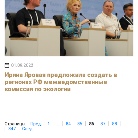
01.09.2022
Ирина Яровая предложила создать в
регионах РФ межведомственные
комиссии по экологии
Страницы:
Пред.
1
...
84
85
86
87
88
...
347
След.