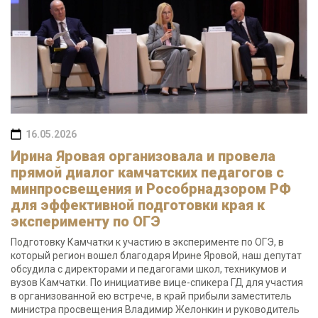
16.05.2026
Ирина Яровая организовала и провела
прямой диалог камчатских педагогов с
минпросвещения и Рособрнадзором РФ
для эффективной подготовки края к
эксперименту по ОГЭ
Подготовку Камчатки к участию в эксперименте по ОГЭ, в
который регион вошел благодаря Ирине Яровой, наш депутат
обсудила с директорами и педагогами школ, техникумов и
вузов Камчатки. По инициативе вице-спикера ГД для участия
в организованной ею встрече, в край прибыли заместитель
министра просвещения Владимир Желонкин и руководитель