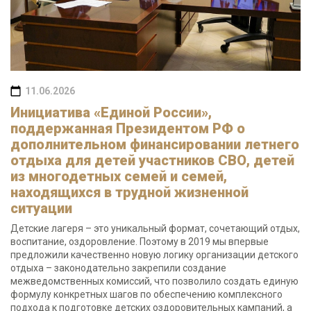
11.06.2026
Инициатива «Единой России»,
поддержанная Президентом РФ о
дополнительном финансировании летнего
отдыха для детей участников СВО, детей
из многодетных семей и семей,
находящихся в трудной жизненной
ситуации
Детские лагеря – это уникальный формат, сочетающий отдых,
воспитание, оздоровление. Поэтому в 2019 мы впервые
предложили качественно новую логику организации детского
отдыха – законодательно закрепили создание
межведомственных комиссий, что позволило создать единую
формулу конкретных шагов по обеспечению комплексного
подхода к подготовке детских оздоровительных кампаний, а