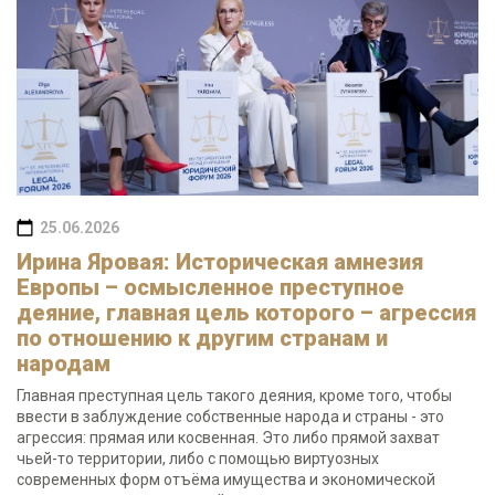
25.06.2026
Ирина Яровая: Историческая амнезия
Европы – осмысленное преступное
деяние, главная цель которого – агрессия
по отношению к другим странам и
народам
Главная преступная цель такого деяния, кроме того, чтобы
ввести в заблуждение собственные народа и страны - это
агрессия: прямая или косвенная. Это либо прямой захват
чьей-то территории, либо с помощью виртуозных
современных форм отъёма имущества и экономической