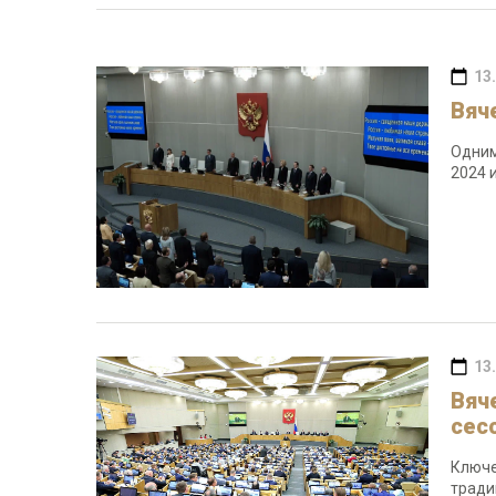
13
Вяч
Одним
2024 
13
Вяч
сес
Ключе
тради