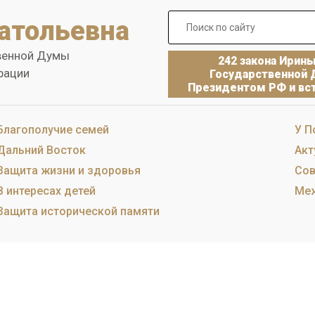
атольевна
венной Думы
242 закона Ирин
рации
Государственной 
Президентом РФ и вст
Благополучие семей
У П
Дальний Восток
Акт
Защита жизни и здоровья
Сов
В интересах детей
Меж
Защита исторической памяти