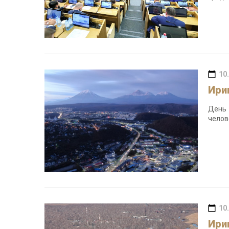
10
Ири
День 
челов
10
Ири