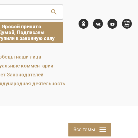
ы Яровой принято
Думой, Подписаны
упили в законную силу
обеды наши лица
уальные комментарии
ет Законодателей
дународная деятельность
Все темы