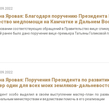
.09.2022
на Яровая: Благодаря поручению Президента 
ество медпомощи на Камчатке и Дальнем Во
новании соответствующих обращений в Правительство вице-спикер
й ранее было дано поручение вице-премьера Татьяны Голиковой 
.09.2022
на Яровая: Поручения Президента по развити
ер один для всех моих земляков-дальневост
дент особо выделил в своём выступлении мастер-план по разв
альным министерствам и ведомствам помочь в его реализации