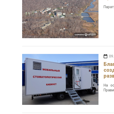
Парат
09
Бла
соз
раз
На о
Прави