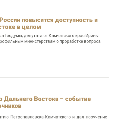
России повысится доступность и
стоке в целом
а Госдумы, депутата от Камчатского края Ирины
профильным министерствам о проработке вопроса
ю Дальнего Востока – событие
очников
итию Петропавловска-Камчатского и дал поручение