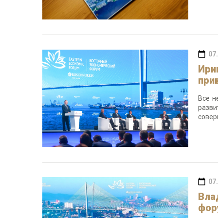
07
Ири
при
Все н
разви
совер
07
Вла
фор