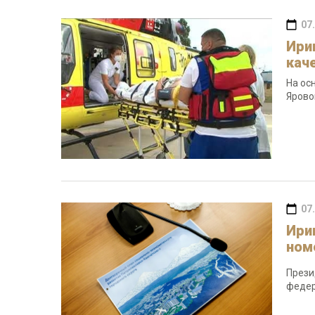
07
Ири
кач
На ос
Ярово
07
Ири
ном
Прези
федер