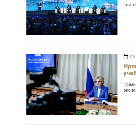
Тема 
06
Ири
уче
Прези
эконо