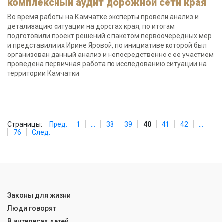
комплексный аудит дорожной сети края
Во время работы на Камчатке эксперты провели анализ и
детализацию ситуации на дорогах края, по итогам
подготовили проект решений с пакетом первоочерёдных мер
и представили их Ирине Яровой, по инициативе которой был
организован данный анализ и непосредственно с ее участием
проведена первичная работа по исследованию ситуации на
территории Камчатки
Страницы:
Пред.
1
...
38
39
40
41
42
...
76
След.
Законы для жизни
Люди говорят
В интересах детей