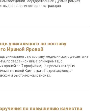
рном заседании Государственной Думы в рамках
ля выдворения иностранных граждан.
щь уникального по составу
ого Ириной Яровой
ощь уникального по составу медицинского десанта из
оты, проведенной вице-спикером ГД с
 врачей по 7 профилям, на прием к которым
приемы жителей Камчатки в Петропавловске-
вском и Быстринском районах.
 поручения по повышению качества