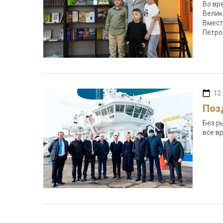
Во вр
Велик
Вмест
Петро
12
Поз
Без р
все в