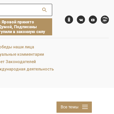
ы Яровой принято
Думой, Подписаны
упили в законную силу
обеды наши лица
уальные комментарии
ет Законодателей
дународная деятельность
Все темы