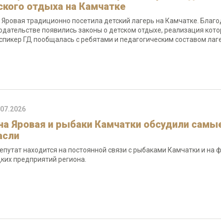
ского отдыха на Камчатке
 Яровая традиционно посетила детский лагерь на Камчатке. Благ
одательстве появились законы о детском отдыхе, реализация кото
спикер ГД пообщалась с ребятами и педагогическим составом лаге
.07.2026
на Яровая и рыбаки Камчатки обсудили самы
асли
епутат находится на постоянной связи с рыбаками Камчатки и на 
ких предприятий региона.