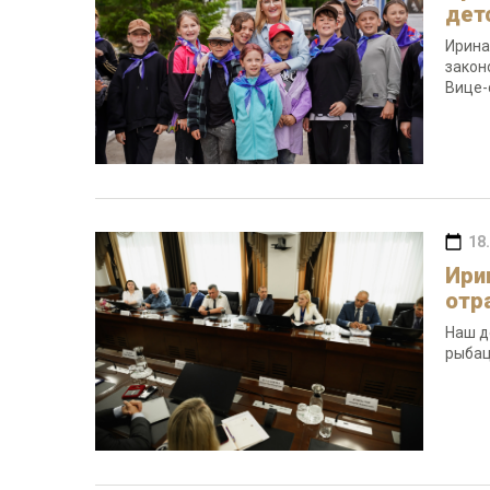
дет
Ирина
закон
Вице-
18
Ири
отр
Наш д
рыбац