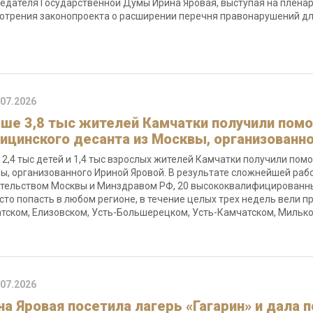
едателя Государственной Думы Ирина Яровая, выступая на плена
отрения законопроекта о расширении перечня правонарушений д
.07.2026
ше 3,8 тыс жителей Камчатки получили помо
ицинского десанта из Москвы, организованн
 2,4 тыс детей и 1,4 тыс взрослых жителей Камчатки получили пом
ы, организованного Ириной Яровой. В результате сложнейшей раб
тельством Москвы и Минздравом РФ, 20 высококвалифицированных
сто попасть в любом регионе, в течение целых трех недель вели 
тском, Елизовском, Усть-Большерецком, Усть-Камчатском, Милько
.07.2026
на Яровая посетила лагерь «Гагарин» и дала