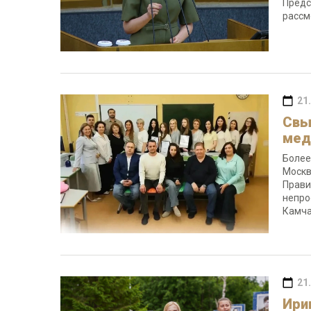
Предс
рассм
21
Свы
мед
Более
Москв
Прави
непро
Камча
21
Ири