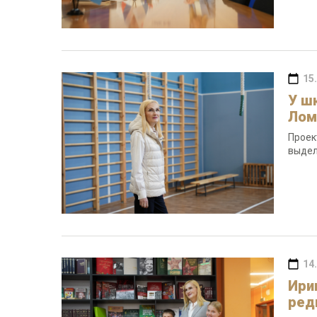
15
У ш
Лом
Проек
выдел
14
Ири
ред