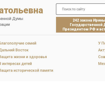
атольевна
венной Думы
242 закона Ирин
рации
Государственной 
Президентом РФ и вст
Благополучие семей
У П
Дальний Восток
Акт
Защита жизни и здоровья
Сов
В интересах детей
Меж
Защита исторической памяти