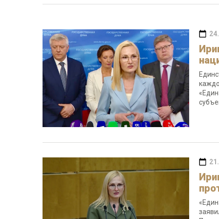
24
Ири
нац
Единс
каждо
«Един
субъе
21
Ири
про
«Един
заяви