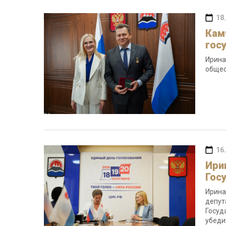
18
Кам
гос
Ирина
общес
16
Ири
Гос
Ирина
депут
Госуд
убеди