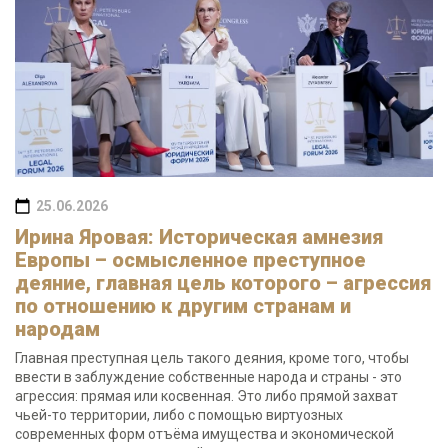
25.06.2026
Ирина Яровая: Историческая амнезия
Европы – осмысленное преступное
деяние, главная цель которого – агрессия
по отношению к другим странам и
народам
Главная преступная цель такого деяния, кроме того, чтобы
ввести в заблуждение собственные народа и страны - это
агрессия: прямая или косвенная. Это либо прямой захват
чьей-то территории, либо с помощью виртуозных
современных форм отъёма имущества и экономической