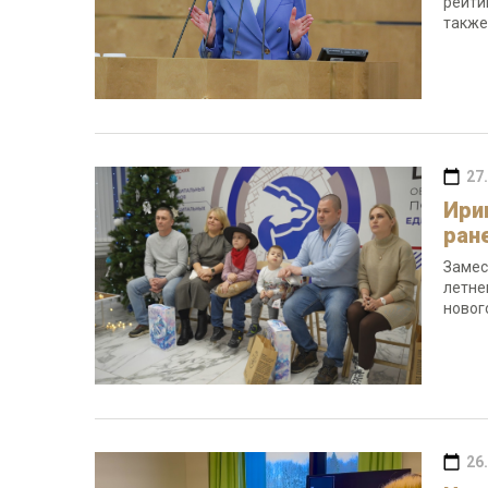
рейти
также
27
Ири
ран
Замес
летне
новог
26