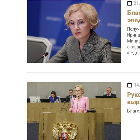
21
Бла
эпи
Получ
Ирина
Минис
оказа
федер
14
Рук
выр
Благо