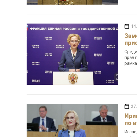
14
Зам
при
Среди
прав 
рамка
27
Ири
по 
Иссле