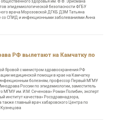
 общественного здоровья им. Ф.Ф. Эрисмана
дитов эпидемиологической безопасности ФГБУ
вного врача Морозовской ДГКБ ДЗМ Татьяна
бе со СПИД и инфекционными заболеваниями Анна
ава РФ вылетают на Камчатку по
ной Яровой с министром здравоохранения РФ
зации медицинской помощи в крае на Камчатку
 инфекционным болезням, профессор Первый МГМУ
Минздрава России по эпидемиологии, заместитель
о МГМУ им. И.М. Сеченова» Роман Полибин, эксперт
ый институт качества» Росздравнадзора,
 также главный врач хабаровского Центра по
 Кузнецова