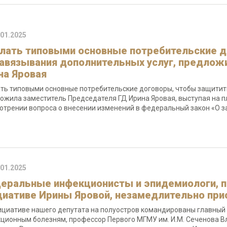
.01.2025
лать типовыми основные потребительские д
навязывания дополнительных услуг, предлож
на Яровая
ть типовыми основные потребительские договоры, чтобы защитит
ожила заместитель Председателя ГД Ирина Яровая, выступая на 
отрении вопроса о внесении изменений в федеральный закон «О з
.01.2025
еральные инфекционисты и эпидемиологи, п
циативе Ирины Яровой, незамедлительно прис
ициативе нашего депутата на полуостров командированы главный
ционным болезням, профессор Первого МГМУ им. И.М. Сеченова В