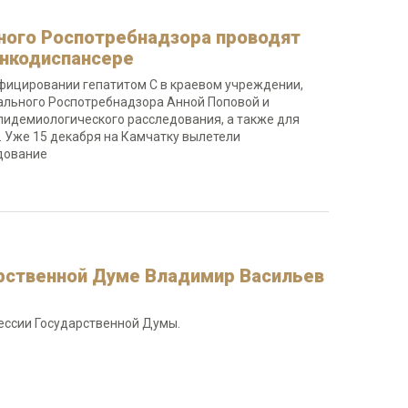
ного Роспотребнадзора проводят
онкодиспансере
ицировании гепатитом С в краевом учреждении,
ального Роспотребнадзора Анной Поповой и
идемиологического расследования, а также для
 Уже 15 декабря на Камчатку вылетели
дование
арственной Думе Владимир Васильев
сессии Государственной Думы.