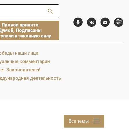
ы Яровой принято
Думой, Подписаны
упили в законную силу
обеды наши лица
уальные комментарии
ет Законодателей
дународная деятельность
Все темы