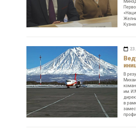
Минзд
Перво
«Наци
Желни
Кузне
23
Вед
ини
В рез
Михаи
коман
им. И
дирек
в рам
замес
профи