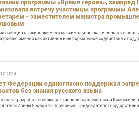
тавник программы «Время героев», зампред 
анизовала встречу участницы программы Але
ретарем - заместителем министра промышле
ушовым
ый принцип стажировки – это максимальная включенность в реальн
атриваю именно как активное и неформальное содействие и подд
.12.2024
ет Федерации единогласно поддержал запре
рантов без знания русского языка
опроект разработан межфракционной парламентской Комиссией п
одством Ирины Яровой по поручению Председателя Государствен