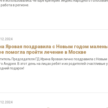
нге использовались четыре критерия: индекс народного голосовани
 работа в регионе.
.12.2024
на Яровая поздравила с Новым годом малень
ее помогла пройти лечение в Москве
титель Председателя ГД Ирина Яровая лично поздравила с Новым г
го Андрея. В этот день на лицах ребят и их родителей счастливые 
одний подарок!
.12.2024