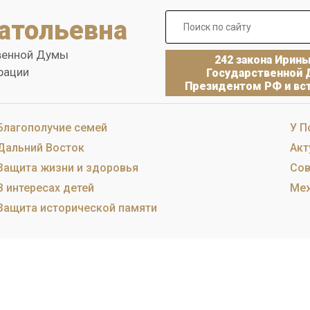
атольевна
венной Думы
242 закона Ирин
рации
Государственной 
Президентом РФ и вст
Благополучие семей
У П
Дальний Восток
Акт
Защита жизни и здоровья
Сов
В интересах детей
Меж
Защита исторической памяти