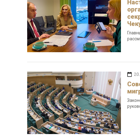
Нас
орг
сек
Чек
Главн
рассм
20
Сов
миг
Закон
руков