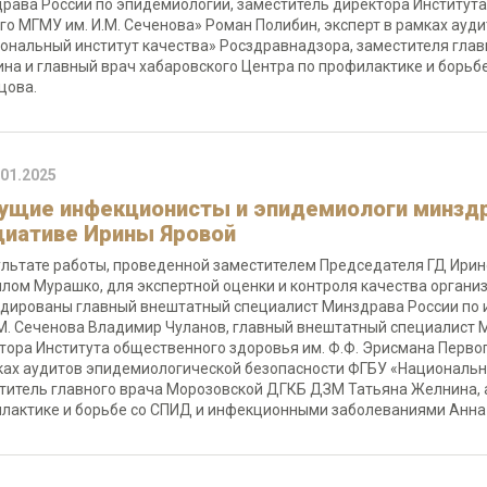
рава России по эпидемиологии, заместитель директора Института
го МГМУ им. И.М. Сеченова» Роман Полибин, эксперт в рамках ау
ональный институт качества» Росздравнадзора, заместителя гла
на и главный врач хабаровского Центра по профилактике и борь
цова.
.01.2025
ущие инфекционисты и эпидемиологи минздр
циативе Ирины Яровой
ультате работы, проведенной заместителем Председателя ГД Ири
лом Мурашко, для экспертной оценки и контроля качества органи
дированы главный внештатный специалист Минздрава России по
.М. Сеченова Владимир Чуланов, главный внештатный специалист 
тора Института общественного здоровья им. Ф.Ф. Эрисмана Первог
ках аудитов эпидемиологической безопасности ФГБУ «Национальн
титель главного врача Морозовской ДГКБ ДЗМ Татьяна Желнина, а
лактике и борьбе со СПИД и инфекционными заболеваниями Анна