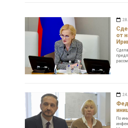
28
Сде
от 
Ири
Сдела
предл
рассм
24
Фед
ини
По ин
инфек