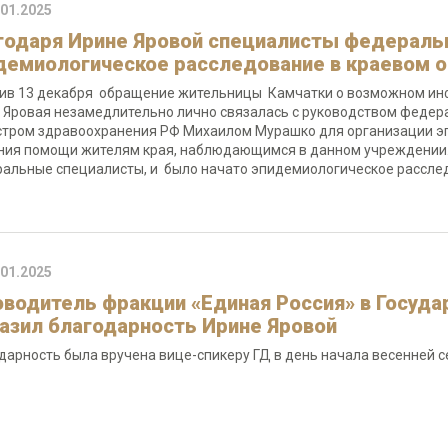
.01.2025
годаря Ирине Яровой специалисты федераль
демиологическое расследование в краевом 
ив 13 декабря обращение жительницы Камчатки о возможном инф
 Яровая незамедлительно лично связалась с руководством федер
тром здравоохранения РФ Михаилом Мурашко для организации эп
ния помощи жителям края, наблюдающимся в данном учреждении.
альные специалисты, и было начато эпидемиологическое рассле
.01.2025
оводитель фракции «Единая Россия» в Госуд
азил благодарность Ирине Яровой
дарность была вручена вице-спикеру ГД в день начала весенней 